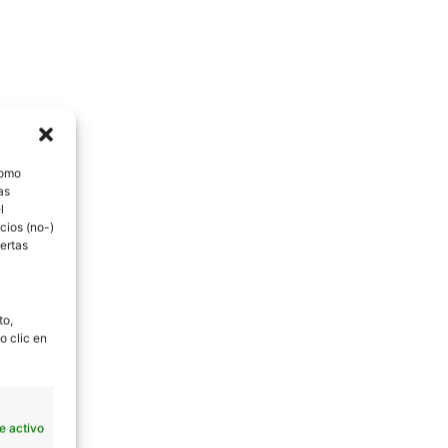
como
as
l
cios (no-)
ertas
to,
o clic en
e activo