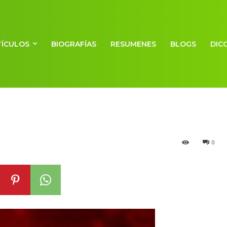
TÍCULOS
BIOGRAFÍAS
RESUMENES
BLOGS
DIC
undación
0