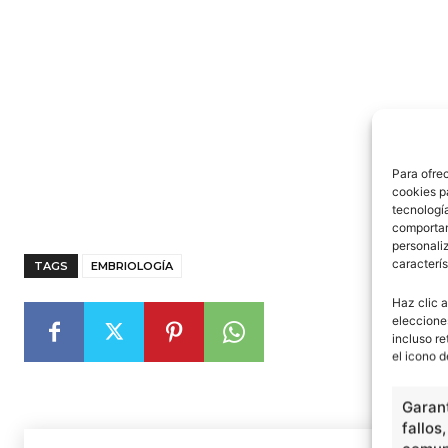
Para ofre
cookies p
tecnologí
comportam
personaliz
caracterís
TAGS
EMBRIOLOGÍA
Haz clic a
eleccione
incluso re
el icono d
Garant
fallos