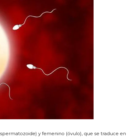
espermatozoide) y femenino (óvulo), que se traduce en