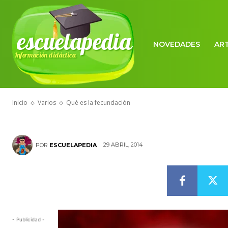
escuelapedia
NOVEDADES
AR
Información didáctica
VARIOS
Qué es la fec
Inicio
Varios
Qué es la fecundación
29 ABRIL, 2014
POR
ESCUELAPEDIA
- Publicidad -