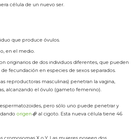
mera célula de un nuevo ser.
ividuo que produce óvulos.
o, en el medio.
son originarios de dos individuos diferentes, que pueden
le de fecundación en especies de sexos separados.
las reproductoras masculinas) penetran la vagina,
inas, alcanzando el óvulo (gameto femenino).
e espermatozoides, pero sólo uno puede penetrar y
, dando
origen
al cigoto. Esta nueva célula tiene 46
r los cromosomas X o Y. Las mujeres poseen dos