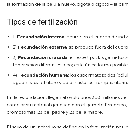
la formación de la célula huevo, cigota o cigoto – la pri
Tipos de fertilización
1)
Fecundación interna
: ocurre en el cuerpo de ind
2)
Fecundación externa
: se produce fuera del cuerp
3)
Fecundación cruzada
: en este tipo, los gametos 
tener sexos diferentes o no; es la única forma posib
4)
Fecundación humana
: los espermatozoides (célu
siguen hacia el útero y de él hasta las trompas uter
En la fecundación, llegan al óvulo unos 300 millones d
cambiar su material genético con el gameto femenino
cromosomas, 23 del padre y 23 de la madre.
El sexo de un individuo se define en la fertilización po