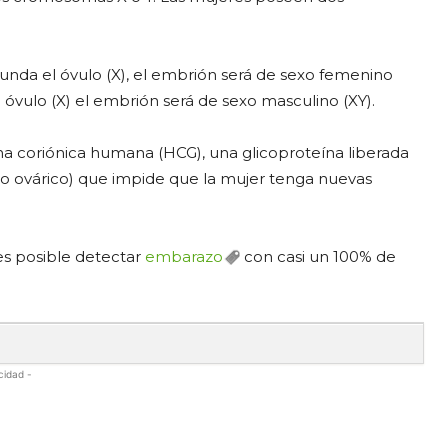
.
nda el óvulo (X), el embrión será de sexo femenino
óvulo (X) el embrión será de sexo masculino (XY).
a coriónica humana (HCG), una glicoproteína liberada
ulo ovárico) que impide que la mujer tenga nuevas
 es posible detectar
embarazo
con casi un 100% de
cidad -