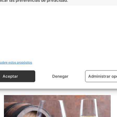
car las preferencias de privacidad.
Artículo siguiente
Lidiar con la pérdida de un ser querido
sobre estos propósitos
desde la infancia
Aceptar
Denegar
Administrar op