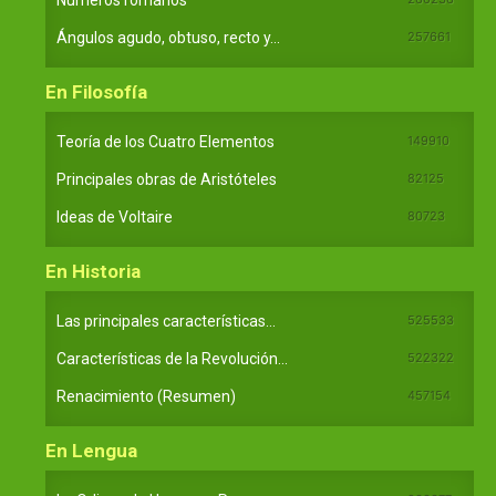
Ángulos agudo, obtuso, recto y...
257661
En Filosofía
Teoría de los Cuatro Elementos
149910
Principales obras de Aristóteles
82125
Ideas de Voltaire
80723
En Historia
Las principales características...
525533
Características de la Revolución...
522322
Renacimiento (Resumen)
457154
En Lengua