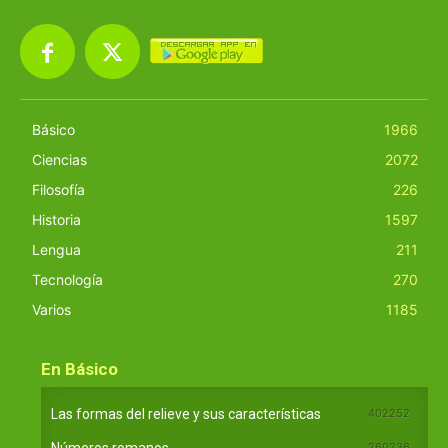
Básico
1966
Ciencias
2072
Filosofía
226
Historia
1597
Lengua
211
Tecnología
270
Varios
1185
En Básico
Las formas del relieve y sus características
402252
Números romanos
260236