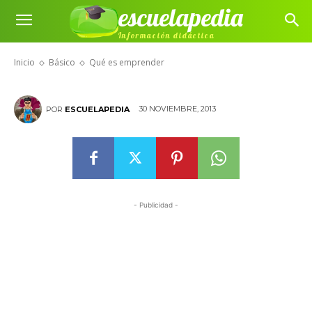
escuelapedia
Información didáctica
Qué es emprender
Inicio
Básico
Qué es emprender
30 NOVIEMBRE, 2013
POR
ESCUELAPEDIA
- Publicidad -