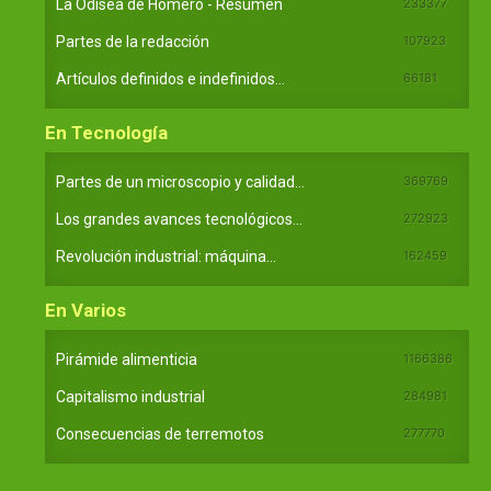
La Odisea de Homero - Resumen
233377
Partes de la redacción
107923
Artículos definidos e indefinidos...
66181
En Tecnología
Partes de un microscopio y calidad...
369769
Los grandes avances tecnológicos...
272923
Revolución industrial: máquina...
162459
En Varios
Pirámide alimenticia
1166386
Capitalismo industrial
284981
Consecuencias de terremotos
277770