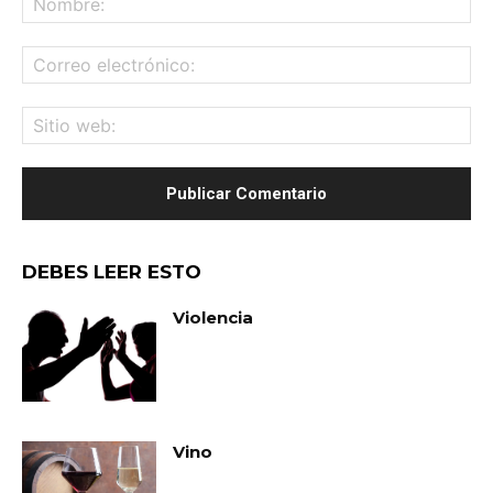
Co
ele
Sit
we
DEBES LEER ESTO
Violencia
Vino