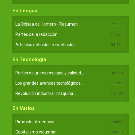
En Lengua
La Odisea de Homero - Resumen
233377
Partes de la redacción
107924
Artículos definidos e indefinidos...
66181
En Tecnología
Partes de un microscopio y calidad...
369773
Los grandes avances tecnológicos...
272923
Revolución industrial: máquina...
162460
En Varios
Pirámide alimenticia
1166390
Capitalismo industrial
284981