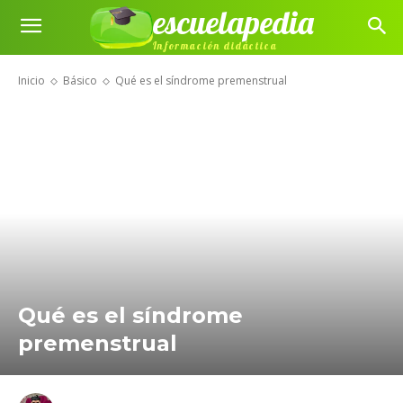
escuelapedia
Información didáctica
Inicio
Básico
Qué es el síndrome premenstrual
Qué es el síndrome
premenstrual