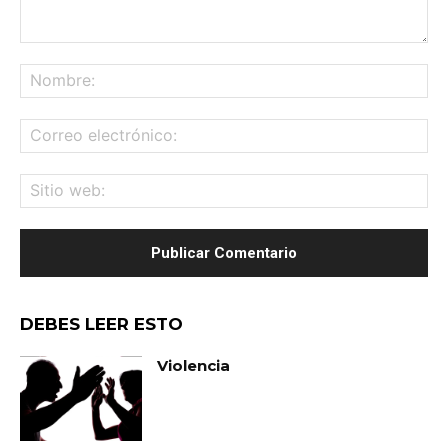
Comentario:
No
Co
ele
Sit
we
DEBES LEER ESTO
Violencia