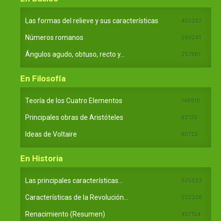
Las formas del relieve y sus características
402252
Números romanos
260241
Ángulos agudo, obtuso, recto y...
257661
En Filosofía
Teoría de los Cuatro Elementos
149910
Principales obras de Aristóteles
82125
Ideas de Voltaire
80725
En Historia
Las principales características...
525533
Características de la Revolución...
522326
Renacimiento (Resumen)
457154