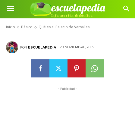
escuelapedia
Información didáctica
Qué es el Palacio de Versalles
Inicio
Básico
Qué es el Palacio de Versalles
29 NOVIEMBRE, 2013
POR
ESCUELAPEDIA
- Publicidad -