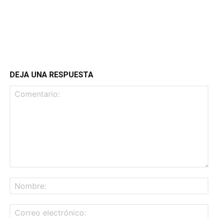
DEJA UNA RESPUESTA
Comentario:
No
Co