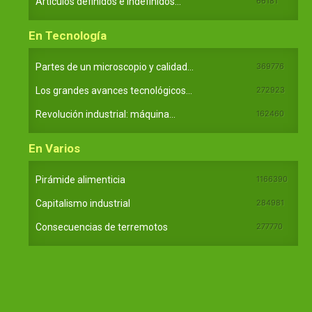
Artículos definidos e indefinidos...
66181
En Tecnología
Partes de un microscopio y calidad...
369776
Los grandes avances tecnológicos...
272923
Revolución industrial: máquina...
162460
En Varios
Pirámide alimenticia
1166390
Capitalismo industrial
284981
Consecuencias de terremotos
277770