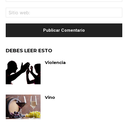
ele
Sit
we
DEBES LEER ESTO
Violencia
Vino