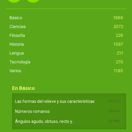
Básico
1966
Ciencias
2072
Filosofía
226
Historia
1597
Lengua
211
Tecnología
270
Varios
1185
En Básico
Las formas del relieve y sus características
402253
Números romanos
260241
Ángulos agudo, obtuso, recto y...
257662