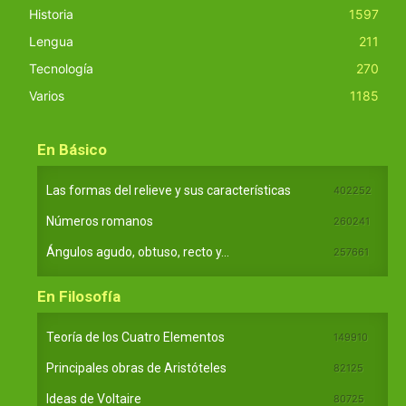
Historia
1597
Lengua
211
Tecnología
270
Varios
1185
En Básico
Las formas del relieve y sus características
402252
Números romanos
260241
Ángulos agudo, obtuso, recto y...
257661
En Filosofía
Teoría de los Cuatro Elementos
149910
Principales obras de Aristóteles
82125
Ideas de Voltaire
80725