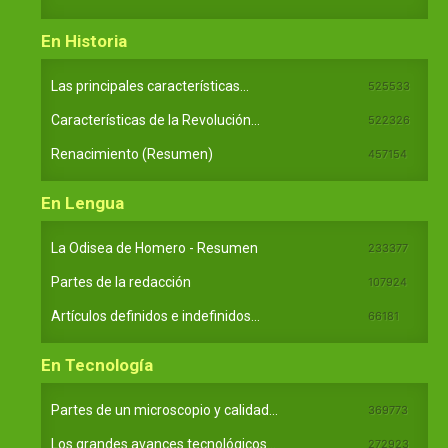
En Historia
Las principales características...
525533
Características de la Revolución...
522326
Renacimiento (Resumen)
457154
En Lengua
La Odisea de Homero - Resumen
233377
Partes de la redacción
107924
Artículos definidos e indefinidos...
66181
En Tecnología
Partes de un microscopio y calidad...
369773
Los grandes avances tecnológicos...
272923