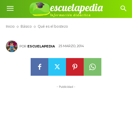
escuelapedia
Información didáctica
Qué es el bostezo
Inicio
Básico
Qué es el bostezo
25 MARZO, 2014
POR
ESCUELAPEDIA
- Publicidad -