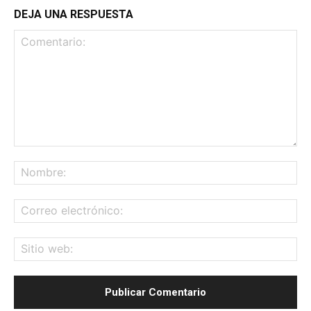
DEJA UNA RESPUESTA
Comentario:
No
Co
ele
Sit
we