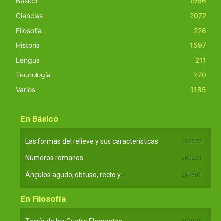
Básico
1966
Ciencias
2072
Filosofía
226
Historia
1597
Lengua
211
Tecnología
270
Varios
1185
En Básico
Las formas del relieve y sus características
402252
Números romanos
260231
Ángulos agudo, obtuso, recto y...
257661
En Filosofía
149910