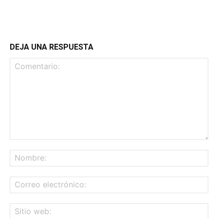
DEJA UNA RESPUESTA
Comentario:
No
Co
ele
Sit