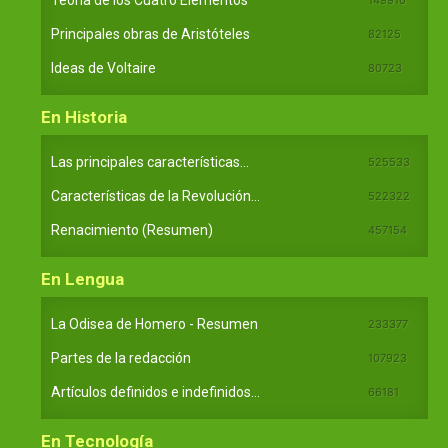
Teoría de los Cuatro Elementos
Principales obras de Aristóteles
82125
Ideas de Voltaire
80723
En Historia
Las principales características...
525533
Características de la Revolución...
522322
Renacimiento (Resumen)
457154
En Lengua
La Odisea de Homero - Resumen
233377
Partes de la redacción
107923
Artículos definidos e indefinidos...
66181
En Tecnología