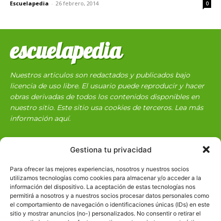
Escuelapedia
-
26 febrero, 2014
0
escuelapedia
Nuestros articulos son redactados y publicados bajo
licencia de uso libre. El usuario puede reproducir y hacer
obras derivadas de todos los contenidos disponibles en
nuestro sitio. Este sitio usa cookies de terceros. Lea más
información
aquí
.
Gestiona tu privacidad
Para ofrecer las mejores experiencias, nosotros y nuestros socios
utilizamos tecnologías como cookies para almacenar y/o acceder a la
información del dispositivo. La aceptación de estas tecnologías nos
Básico
1966
permitirá a nosotros y a nuestros socios procesar datos personales como
el comportamiento de navegación o identificaciones únicas (IDs) en este
Ciencias
2072
sitio y mostrar anuncios (no-) personalizados. No consentir o retirar el