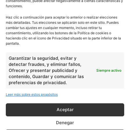
consentimiento, puede afectar negativamente a ciertas características y
Filosofía
226
funciones.
Historia
1597
Haz clic a continuación para aceptar lo anterior o realizar elecciones
Lengua
211
más detalladas. Tus elecciones se aplicarán solo en este sitio. Puedes
cambiar tus ajustes en cualquier momento, incluso retirar tu
Tecnología
270
consentimiento, utilizando los botones de la Política de cookies o
Varios
1185
haciendo clic en el icono de Privacidad situado en la parte inferior de la
pantalla.
En Básico
Garantizar la seguridad, evitar y
detectar fraudes, y eliminar fallos,
Las formas del relieve y sus características
402252
Ofrecer y presentar publicidad y
Siempre activo
contenido, Guardar y comunicar las
Números romanos
260238
preferencias de privacidad.
Ángulos agudo, obtuso, recto y...
257661
Leer más sobre estos propósitos
En Filosofía
Aceptar
Teoría de los Cuatro Elementos
149910
Denegar
Principales obras de Aristóteles
82125