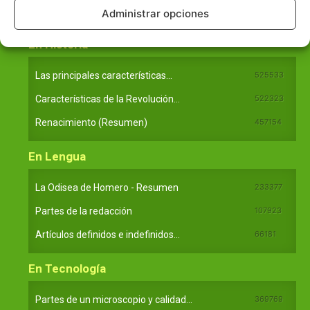
Ideas de Voltaire
80724
Administrar opciones
En Historia
Las principales características...
525533
Características de la Revolución...
522323
Renacimiento (Resumen)
457154
En Lengua
La Odisea de Homero - Resumen
233377
Partes de la redacción
107923
Artículos definidos e indefinidos...
66181
En Tecnología
Partes de un microscopio y calidad...
369769