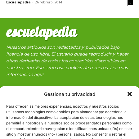
Escuelapedia
-
26 febrero, 2014
0
escuelapedia
Nuestros articulos son redactados y publicados bajo
licencia de uso libre. El usuario puede reproducir y hacer
obras derivadas de todos los contenidos disponibles en
nuestro sitio. Este sitio usa cookies de terceros. Lea más
información
aquí
.
Gestiona tu privacidad
Para ofrecer las mejores experiencias, nosotros y nuestros socios
utilizamos tecnologías como cookies para almacenar y/o acceder a la
información del dispositivo. La aceptación de estas tecnologías nos
Básico
1966
permitirá a nosotros y a nuestros socios procesar datos personales como
el comportamiento de navegación o identificaciones únicas (IDs) en este
Ciencias
2072
sitio y mostrar anuncios (no-) personalizados. No consentir o retirar el