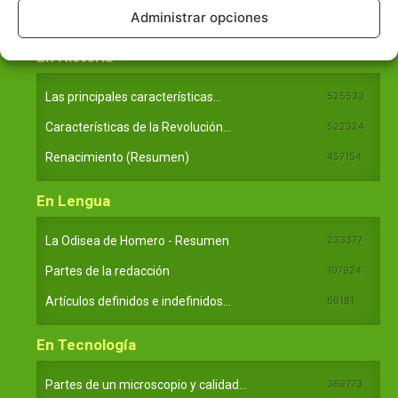
Ideas de Voltaire
80725
Administrar opciones
En Historia
Las principales características...
525533
Características de la Revolución...
522324
Renacimiento (Resumen)
457154
En Lengua
La Odisea de Homero - Resumen
233377
Partes de la redacción
107924
Artículos definidos e indefinidos...
66181
En Tecnología
Partes de un microscopio y calidad...
369773