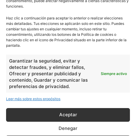
consentimiento, puede afectar negativamente a ciertas características y
Filosofía
226
funciones.
Historia
1597
Haz clic a continuación para aceptar lo anterior o realizar elecciones
Lengua
211
más detalladas. Tus elecciones se aplicarán solo en este sitio. Puedes
cambiar tus ajustes en cualquier momento, incluso retirar tu
Tecnología
270
consentimiento, utilizando los botones de la Política de cookies o
Varios
1185
haciendo clic en el icono de Privacidad situado en la parte inferior de la
pantalla.
En Básico
Garantizar la seguridad, evitar y
detectar fraudes, y eliminar fallos,
Las formas del relieve y sus características
402252
Ofrecer y presentar publicidad y
Siempre activo
contenido, Guardar y comunicar las
Números romanos
260240
preferencias de privacidad.
Ángulos agudo, obtuso, recto y...
257661
Leer más sobre estos propósitos
En Filosofía
Aceptar
Teoría de los Cuatro Elementos
149910
Denegar
Principales obras de Aristóteles
82125