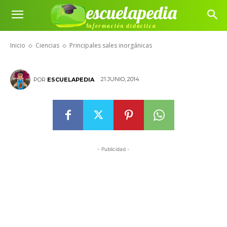
escuelapedia
Información didáctica
Principales sales inorgánicas
Inicio
Ciencias
Principales sales inorgánicas
21 JUNIO, 2014
POR
ESCUELAPEDIA
- Publicidad -