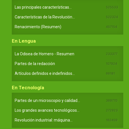
Las principales características...
525533
Características de la Revolución...
522324
Renacimiento (Resumen)
457154
En Lengua
La Odisea de Homero - Resumen
233377
Partes de la redacción
107924
Artículos definidos e indefinidos...
66181
En Tecnología
Partes de un microscopio y calidad...
369770
Los grandes avances tecnológicos...
272923
Revolución industrial: máquina...
162459