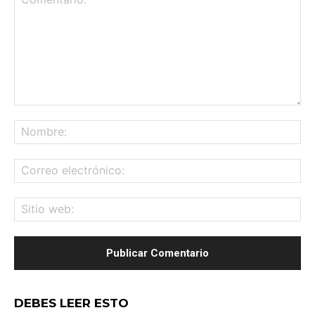
Comentario:
No
Co
ele
Sit
we
DEBES LEER ESTO