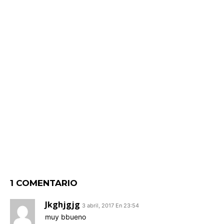
1 COMENTARIO
Jkghjgjg
3 abril, 2017 En 23:54
muy bbueno