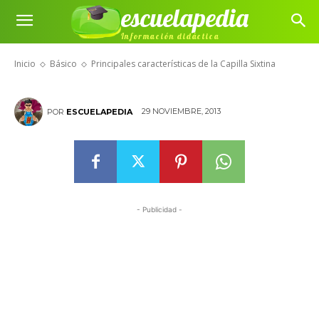
escuelapedia
Principales características de la
Información didáctica
Capilla Sixtina
Inicio
Básico
Principales características de la Capilla Sixtina
29 NOVIEMBRE, 2013
POR
ESCUELAPEDIA
- Publicidad -