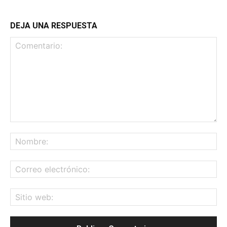
DEJA UNA RESPUESTA
Comentario:
No
Co
ele
Sit
we