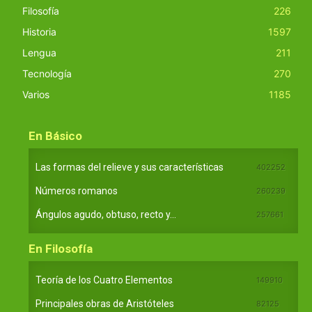
Filosofía
226
Historia
1597
Lengua
211
Tecnología
270
Varios
1185
En Básico
Las formas del relieve y sus características
402252
Números romanos
260239
Ángulos agudo, obtuso, recto y...
257661
En Filosofía
Teoría de los Cuatro Elementos
149910
Principales obras de Aristóteles
82125