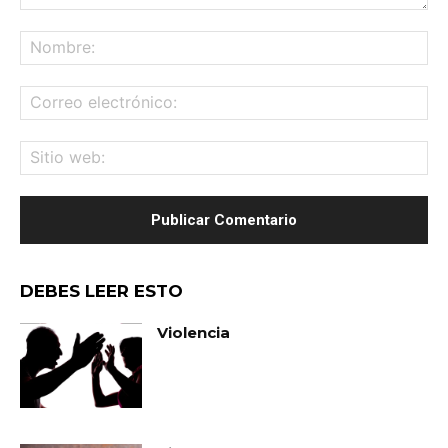
Comentario:
No
Co
ele
Sit
we
DEBES LEER ESTO
Violencia