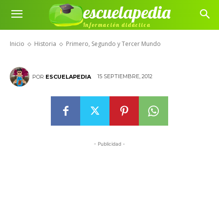
escuelapedia
Primero, Segundo y Tercer
Información didáctica
Mundo
Inicio
Historia
Primero, Segundo y Tercer Mundo
15 SEPTIEMBRE, 2012
POR
ESCUELAPEDIA
- Publicidad -