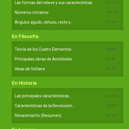
Las formas del relieve y sus características
402252
Números romanos
260236
Ángulos agudo, obtuso, recto y...
257661
En Filosofía
Teoría de los Cuatro Elementos
149910
Principales obras de Aristóteles
82125
Ideas de Voltaire
80724
En Historia
Las principales características...
525533
Características de la Revolución...
522323
Renacimiento (Resumen)
457154