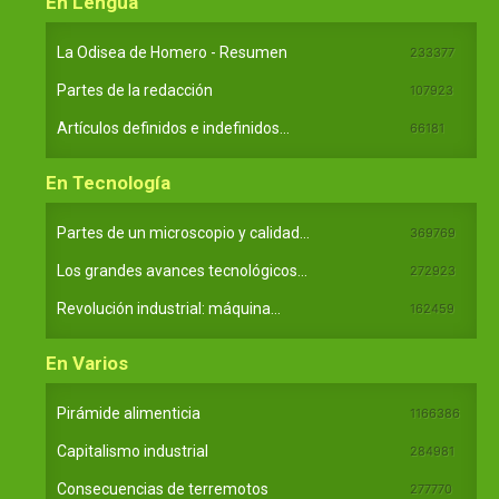
En Lengua
La Odisea de Homero - Resumen
233377
Partes de la redacción
107923
Artículos definidos e indefinidos...
66181
En Tecnología
Partes de un microscopio y calidad...
369769
Los grandes avances tecnológicos...
272923
Revolución industrial: máquina...
162459
En Varios
Pirámide alimenticia
1166386
Capitalismo industrial
284981
Consecuencias de terremotos
277770