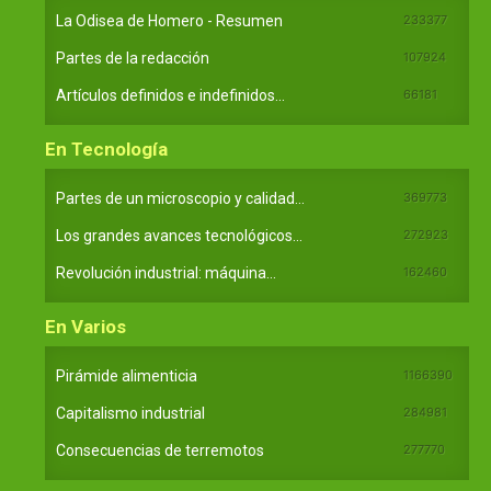
La Odisea de Homero - Resumen
233377
Partes de la redacción
107924
Artículos definidos e indefinidos...
66181
En Tecnología
Partes de un microscopio y calidad...
369773
Los grandes avances tecnológicos...
272923
Revolución industrial: máquina...
162460
En Varios
Pirámide alimenticia
1166390
Capitalismo industrial
284981
Consecuencias de terremotos
277770