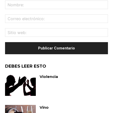
No
Co
ele
Sit
we
DEBES LEER ESTO
Violencia
Vino