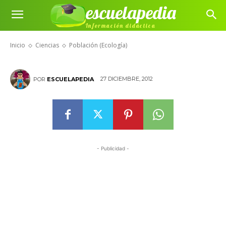
escuelapedia
Información didáctica
Población (Ecología)
Inicio
Ciencias
Población (Ecología)
27 DICIEMBRE, 2012
POR
ESCUELAPEDIA
- Publicidad -