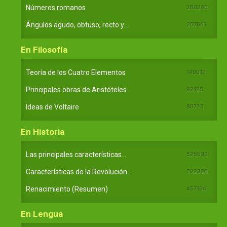
Números romanos
260240
Ángulos agudo, obtuso, recto y...
257661
En Filosofía
Teoría de los Cuatro Elementos
149910
Principales obras de Aristóteles
82125
Ideas de Voltaire
80725
En Historia
Las principales características...
525533
Características de la Revolución...
522326
Renacimiento (Resumen)
457154
En Lengua