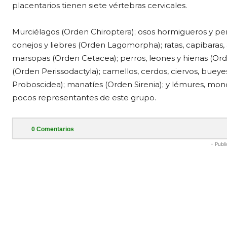
placentarios tienen siete vértebras cervicales.
Murciélagos (Orden Chiroptera); osos hormigueros y per
conejos y liebres (Orden Lagomorpha); ratas, capibaras, 
marsopas (Orden Cetacea); perros, leones y hienas (Orden
(Orden Perissodactyla); camellos, cerdos, ciervos, bueye
Proboscidea); manatíes (Orden Sirenia); y lémures, mon
pocos representantes de este grupo.
0
Comentarios
- Publi