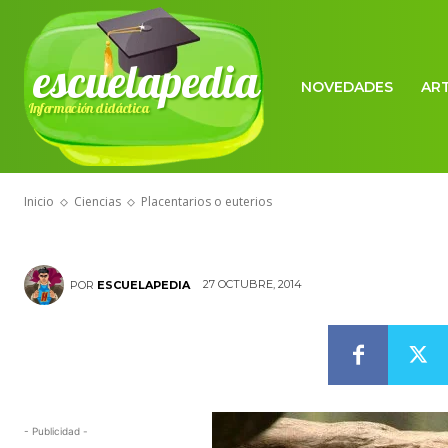
escuelapedia
NOVEDADES
AR
Información didáctica
CIENCIAS
Placentarios 
Inicio
Ciencias
Placentarios o euterios
27 OCTUBRE, 2014
POR
ESCUELAPEDIA
- Publicidad -