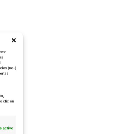
como
as
l
cios (no-)
ertas
to,
o clic en
e activo