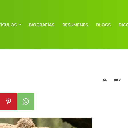
TÍCULOS
BIOGRAFÍAS
RESUMENES
BLOGS
DIC
o euterios
0