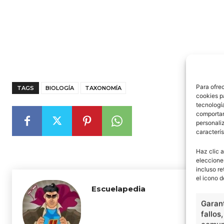
Para ofre
TAGS
BIOLOGÍA
TAXONOMÍA
cookies p
tecnologí
comportam
personaliz
caracterís
Haz clic a
eleccione
incluso re
el icono d
Escuelapedia
Garant
fallos