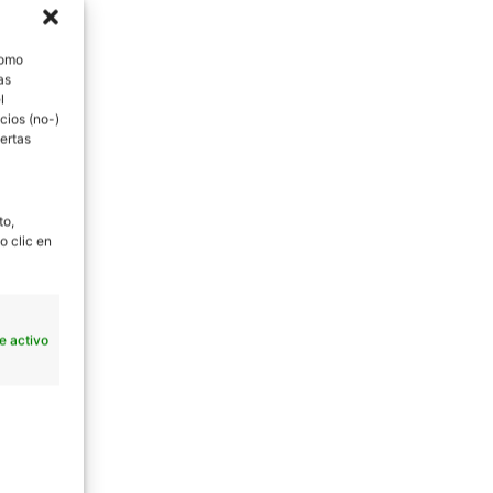
como
as
l
cios (no-)
ertas
to,
o clic en
e activo