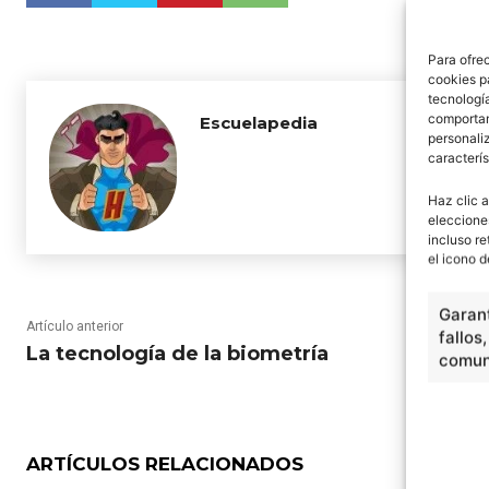
Para ofre
cookies p
tecnologí
comportam
Escuelapedia
personaliz
caracterís
Haz clic a
eleccione
incluso re
el icono d
Garant
Artículo anterior
fallos
La tecnología de la biometría
comuni
ARTÍCULOS RELACIONADOS