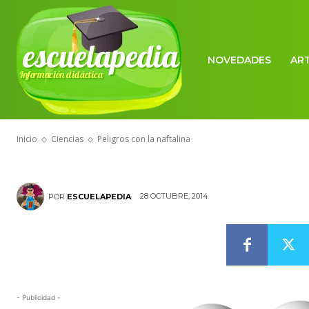
escuelapedia
NOVEDADES
AR
Información didáctica
CIENCIAS
Peligros con l
Inicio
Ciencias
Peligros con la naftalina
28 OCTUBRE, 2014
POR
ESCUELAPEDIA
- Publicidad -