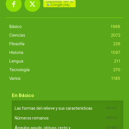
Básico
1966
Ciencias
2072
Filosofía
226
Historia
1597
Lengua
211
Tecnología
270
Varios
1185
En Básico
Las formas del relieve y sus características
402251
Números romanos
260223
Ángulos agudo, obtuso, recto y...
257660