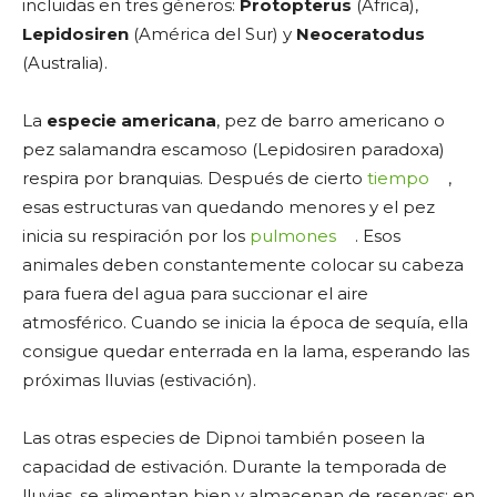
incluidas en tres géneros:
Protopterus
(África),
Lepidosiren
(América del Sur) y
Neoceratodus
(Australia).
La
especie americana
, pez de barro americano o
pez salamandra escamoso (Lepidosiren paradoxa)
respira por branquias. Después de cierto
tiempo
,
esas estructuras van quedando menores y el pez
inicia su respiración por los
pulmones
. Esos
animales deben constantemente colocar su cabeza
para fuera del agua para succionar el aire
atmosférico. Cuando se inicia la época de sequía, ella
consigue quedar enterrada en la lama, esperando las
próximas lluvias (estivación).
Las otras especies de Dipnoi también poseen la
capacidad de estivación. Durante la temporada de
lluvias, se alimentan bien y almacenan de reservas; en