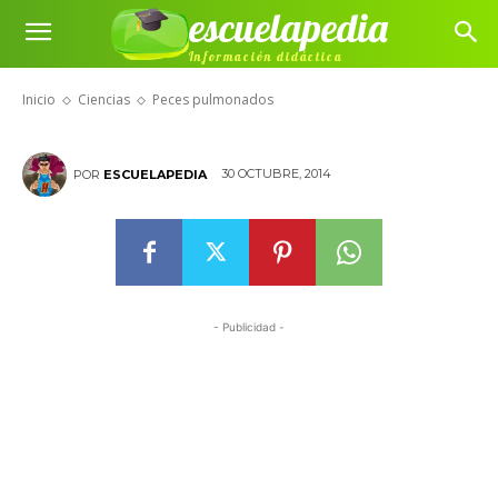
escuelapedia
Información didáctica
Peces pulmonados
Inicio
Ciencias
Peces pulmonados
30 OCTUBRE, 2014
POR
ESCUELAPEDIA
- Publicidad -