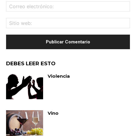
Co
ele
Sit
we
DEBES LEER ESTO
Violencia
Vino