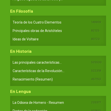
En Filosofía
Teoría de los Cuatro Elementos
149909
Principales obras de Aristóteles
82125
Ideas de Voltaire
80723
En Historia
Las principales características...
525533
Características de la Revolución...
522318
Renacimiento (Resumen)
457153
En Lengua
La Odisea de Homero - Resumen
233377
Partes de la redacción
107922