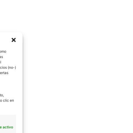
como
as
l
cios (no-)
ertas
to,
o clic en
e activo