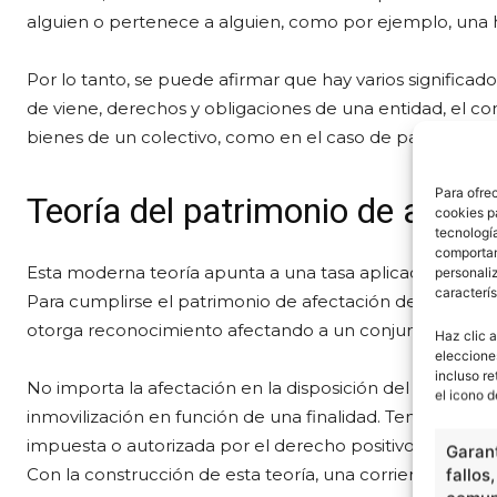
alguien o pertenece a alguien, como por ejemplo, una 
Por lo tanto, se puede afirmar que hay varios significad
de viene, derechos y obligaciones de una entidad, el co
bienes de un colectivo, como en el caso de patrimonio a
Para ofre
Teoría del patrimonio de afect
cookies p
tecnologí
comportam
Esta moderna teoría apunta a una tasa aplicada a un det
personaliz
caracterís
Para cumplirse el patrimonio de afectación debe darse 
otorga reconocimiento afectando a un conjunto de biene
Haz clic a
eleccione
incluso re
No importa la afectación en la disposición del bien y, por
el icono d
inmovilización en función de una finalidad. Teniendo su fu
impuesta o autorizada por el derecho positivo.
Garant
Con la construcción de esta teoría, una corriente de juris
fallos