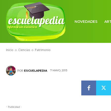
escuelapedia
NOVEDADES
AR
Información didáctica
CIENCIAS
Patrimonio
Inicio
Ciencias
Patrimonio
7 MAYO, 2013
POR
ESCUELAPEDIA
- Publicidad -