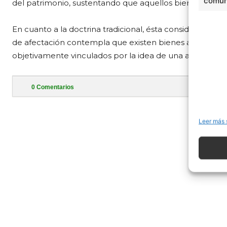
comuni
del patrimonio, sustentando que aquellos bienes constit
En cuanto a la doctrina tradicional, ésta considera el pa
de afectación contempla que existen bienes a componer 
objetivamente vinculados por la idea de una afectación
0
Comentarios
- Publi
Leer más 