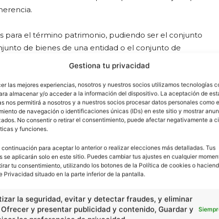
herencia.
os para el término patrimonio, pudiendo ser el conjunto
njunto de bienes de una entidad o el conjunto de
rquitectónico o patrimonio cultural.
Gestiona tu privacidad
cer las mejores experiencias, nosotros y nuestros socios utilizamos tecnologías 
ación
ara almacenar y/o acceder a la información del dispositivo. La aceptación de est
as nos permitirá a nosotros y a nuestros socios procesar datos personales como e
iento de navegación o identificaciones únicas (IDs) en este sitio y mostrar anun
erminado bien al servicio de un propósito particular.
ados. No consentir o retirar el consentimiento, puede afectar negativamente a ci
ticas y funciones.
autonomía según un vínculo jurídico al cual el derecho
s para alcanzar un fin.
 continuación para aceptar lo anterior o realizar elecciones más detalladas. Tus
s se aplicarán solo en este sitio. Puedes cambiar tus ajustes en cualquier momen
tirar tu consentimiento, utilizando los botones de la Política de cookies o haciend
 tanto, en su salida del patrimonio del sujeto, sino su
e Privacidad situado en la parte inferior de la pantalla.
ente esencial en la ley, no es ella posible si no es
izar la seguridad, evitar y detectar fraudes, y eliminar
tas pretendía alterar la doctrina tradicional de la unidad
, Ofrecer y presentar publicidad y contenido, Guardar y
Siempr