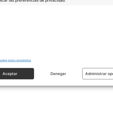
car las preferencias de privacidad.
uyen patrimonios de afectación distintos y separados.
trimonio como una relación subjetiva. Mientras, la teoría
los patrimonios de una persona (natural o jurídica),
 a un fin determinado.
cidad -
sobre estos propósitos
Aceptar
Denegar
Administrar op