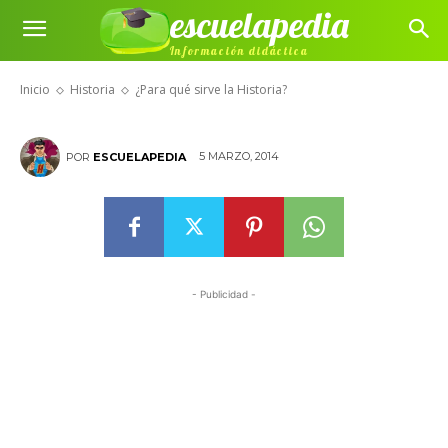
escuelapedia
Información didáctica
¿Para qué sirve la Historia?
Inicio
Historia
¿Para qué sirve la Historia?
5 MARZO, 2014
POR
ESCUELAPEDIA
- Publicidad -