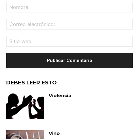
No
Co
ele
Sit
we
DEBES LEER ESTO
Violencia
Vino