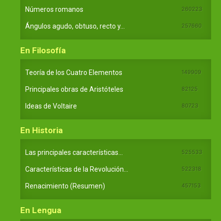
Números romanos
260223
Ángulos agudo, obtuso, recto y...
257660
En Filosofía
Teoría de los Cuatro Elementos
149909
Principales obras de Aristóteles
82125
Ideas de Voltaire
80723
En Historia
Las principales características...
525533
Características de la Revolución...
522318
Renacimiento (Resumen)
457153
En Lengua