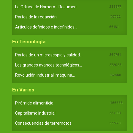
La Odisea de Homero - Resumen
233377
Partes de la redacción
107922
Artículos definidos e indefinidos...
66181
En Tecnología
Partes de un microscopio y calidad...
369761
Los grandes avances tecnológicos...
272923
Revolución industrial: máquina...
162459
En Varios
Pirámide alimenticia
1166386
Capitalismo industrial
284981
Consecuencias de terremotos
277770