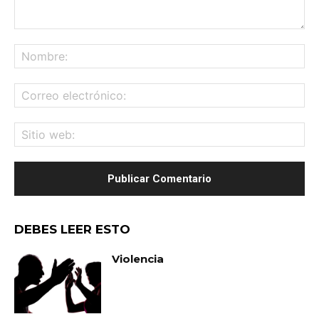
Comentario:
No
Co
ele
Sit
we
DEBES LEER ESTO
Violencia