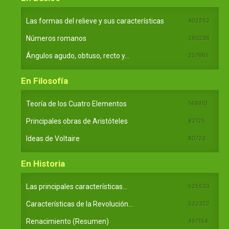
Las formas del relieve y sus características
402252
Números romanos
260236
Ángulos agudo, obtuso, recto y...
257661
En Filosofía
Teoría de los Cuatro Elementos
149910
Principales obras de Aristóteles
82125
Ideas de Voltaire
80723
En Historia
Las principales características...
525533
Características de la Revolución...
522322
Renacimiento (Resumen)
457154