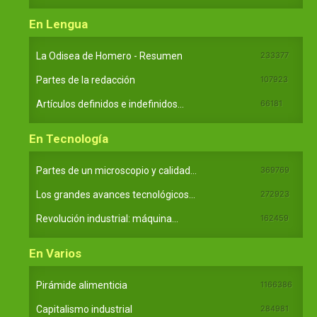
En Lengua
La Odisea de Homero - Resumen
233377
Partes de la redacción
107923
Artículos definidos e indefinidos...
66181
En Tecnología
Partes de un microscopio y calidad...
369769
Los grandes avances tecnológicos...
272923
Revolución industrial: máquina...
162459
En Varios
Pirámide alimenticia
1166386
Capitalismo industrial
284981