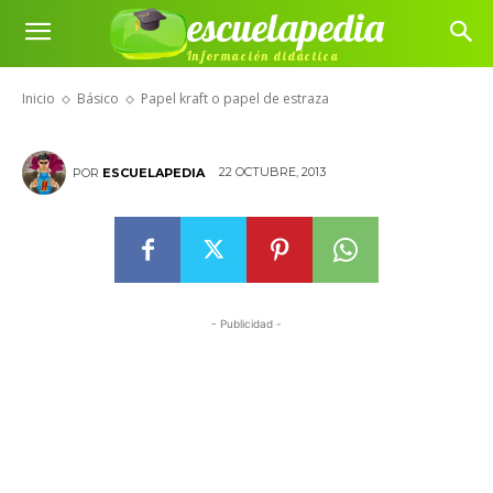
escuelapedia
Información didáctica
Papel kraft o papel de estraza
Inicio
Básico
Papel kraft o papel de estraza
22 OCTUBRE, 2013
POR
ESCUELAPEDIA
- Publicidad -