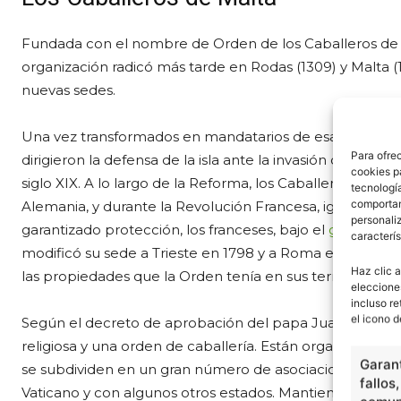
Fundada con el nombre de Orden de los Caballeros de S
organización radicó más tarde en Rodas (1309) y Malta 
nuevas sedes.
Una vez transformados en mandatarios de esa isla, los
Para ofre
dirigieron la defensa de la isla ante la invasión otomana
cookies p
siglo XIX. A lo largo de la Reforma, los Caballeros de M
tecnologí
comportam
Alemania, y durante la Revolución Francesa, igualmente 
personaliz
garantizado protección, los franceses, bajo el
gobierno
caracterís
modificó su sede a Trieste en 1798 y a Roma en 1834. 
Haz clic a
las propiedades que la Orden tenía en sus territorios.
eleccione
incluso re
el icono d
Según el decreto de aprobación del papa Juan XXIII en
religiosa y una orden de caballería. Están organizados e
Garant
se subdividen en un gran número de asociaciones nacio
fallos
Vaticano y con algunos otros estados. Mantienen hospita