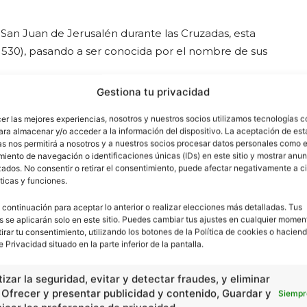
an Juan de Jerusalén durante las Cruzadas, esta
(1530), pasando a ser conocida por el nombre de sus
Gestiona tu privacidad
 Caballeros de Malta, como empezaron a ser llamados,
cer las mejores experiencias, nosotros y nuestros socios utilizamos tecnologías 
 en 1565. La Orden figuró en la historia europea hasta el
ara almacenar y/o acceder a la información del dispositivo. La aceptación de est
alta perdieron sus propiedades en Inglaterra y en
as nos permitirá a nosotros y a nuestros socios procesar datos personales como e
iento de navegación o identificaciones únicas (IDs) en este sitio y mostrar anun
sus bienes en Francia. A pesar de que Rusia les había
ados. No consentir o retirar el consentimiento, puede afectar negativamente a ci
de Napoleón, se apoderaron de Malta. La Orden
ticas y funciones.
En aquel momento, los rusos ya habían decomisado todas
 continuación para aceptar lo anterior o realizar elecciones más detalladas. Tus
s se aplicarán solo en este sitio. Puedes cambiar tus ajustes en cualquier momen
tirar tu consentimiento, utilizando los botones de la Política de cookies o haciend
e Privacidad situado en la parte inferior de la pantalla.
 1961, los Caballeros de Malta forman una comunidad
n cinco grandes organizaciones de priores que, a su vez,
izar la seguridad, evitar y detectar fraudes, y eliminar
nales. Mantienen relaciones diplomáticas con el
, Ofrecer y presentar publicidad y contenido, Guardar y
Siempr
les, centros de primeros auxilios y otros donde