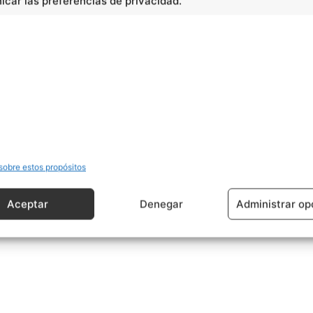
car las preferencias de privacidad.
 vestimenta está formada por una capa negra en la que
n maestre tiene título de príncipe, y su rango
cidad -
sobre estos propósitos
Aceptar
Denegar
Administrar op