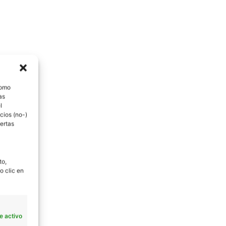
como
as
l
cios (no-)
ertas
to,
o clic en
e activo