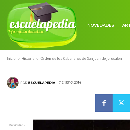
HISTORIA
escuelapedia
Orden de los 
NOVEDADES
AR
Información didáctica
Juan de Jerus
Inicio
Historia
Orden de los Caballeros de San Juan de Jerusalén
7 ENERO, 2014
POR
ESCUELAPEDIA
- Publicidad -