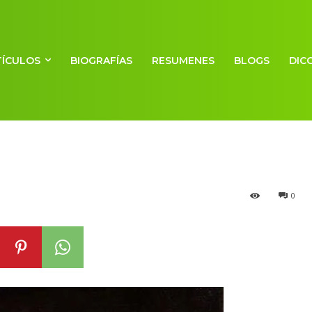
Caballeros de S
TÍCULOS
BIOGRAFÍAS
RESUMENES
BLOGS
DIC
alén
0