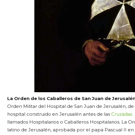
La Orden de los Caballeros de San Juan de Jerusalé
Orden Militar del Hospital de San Juan de Jerusalén, de
hospital construido en Jerusalén antes de las
Cruzadas
llamados Hospitalarios o Caballeros Hospitalarios. La O
latino de Jerusalén, aprobada por el papa Pascual II en 