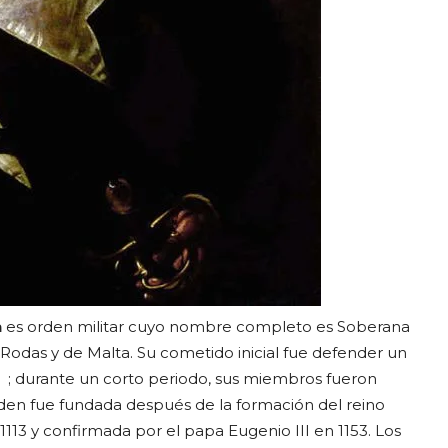
n
es orden militar cuyo nombre completo es Soberana
 Rodas y de Malta. Su cometido inicial fue defender un
; durante un corto periodo, sus miembros fueron
rden fue fundada después de la formación del reino
1113 y confirmada por el papa Eugenio III en 1153. Los