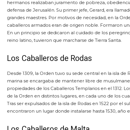
hermanos realizaban juramento de pobreza, obediencia y
defensa de Jerusalén. Su primer jefe, Gerard, era llamad
grandes maestres. Por motivos de necesidad, en la Orden 
caballeros armados eran de origen noble. Formaron una
En un principio se dedicaron al cuidado de los peregrino
reino latino, tuvieron que marcharse de Tierra Santa.
Los Caballeros de Rodas
Desde 1309, la Orden tuvo su sede central en la isla de 
marina se encargaba de mantener libre de musulmanes e
propiedades de los Caballeros Templarios en el 1312. L
de la Orden en distintos lugares, en cada uno de los cu
Tras ser expulsados de la isla de Rodas en 1522 por el s
encontraron un lugar donde instalarse hasta 1530, año en
Los Caballeros de Malta