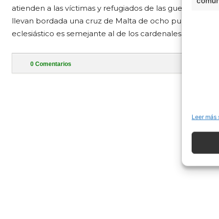
comuni
atienden a las víctimas y refugiados de las guerras. Su
llevan bordada una cruz de Malta de ocho puntas. El gra
eclesiástico es semejante al de los cardenales.
0
Comentarios
- Publi
Leer más 