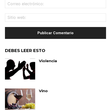
Co
ele
Sit
we
DEBES LEER ESTO
Violencia
Vino