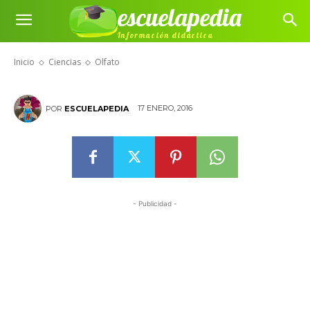
escuelapedia
Información didáctica
Olfato
Inicio
Ciencias
Olfato
17 ENERO, 2016
POR
ESCUELAPEDIA
- Publicidad -