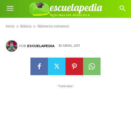
escuelapedia
Información didáctica
Números romanos
Inicio
Básico
Números romanos
30 ABRIL, 2011
POR
ESCUELAPEDIA
- Publicidad -