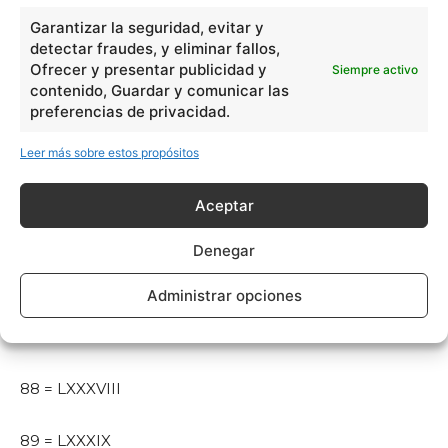
81 = LXXXI
Garantizar la seguridad, evitar y
detectar fraudes, y eliminar fallos,
Ofrecer y presentar publicidad y
Siempre activo
82 = LXXXII
contenido, Guardar y comunicar las
preferencias de privacidad.
83 = LXXXIII
Leer más sobre estos propósitos
84 = LXXXIV
Aceptar
85 = LXXXV
Denegar
86 = LXXXVI
Administrar opciones
87 = LXXXVII
88 = LXXXVIII
89 = LXXXIX