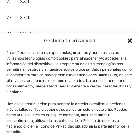
72 = LXXII
73 = LXXIII
74 = LXXIV
Gestiona tu privacidad
75 = LXXV
Para ofrecer las mejores experiencias, nosotros y nuestros socios
utilizamos tecnologías como cookies para almacenar y/o acceder a la
información del dispositivo. La aceptación de estas tecnologías nos
76 = LXXVI
permitirá a nosotros y a nuestros socios procesar datos personales como
el comportamiento de navegación o identificaciones únicas (IDs) en este
sitio y mostrar anuncios (no-) personalizados. No consentir o retirar el
77 = LXXVII
consentimiento, puede afectar negativamente a ciertas características y
funciones.
78 = LXXVIII
Haz clic a continuación para aceptar lo anterior o realizar elecciones
más detalladas. Tus elecciones se aplicarán solo en este sitio. Puedes
79 = LXXIX
cambiar tus ajustes en cualquier momento, incluso retirar tu
consentimiento, utilizando los botones de la Política de cookies o
haciendo clic en el icono de Privacidad situado en la parte inferior de la
80 = LXXX
pantalla.