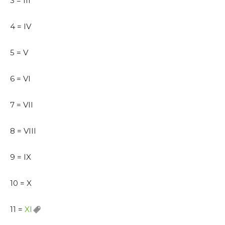
3 = III
4 = IV
5 = V
6 = VI
7 = VII
8 = VIII
9 = IX
10 = X
11 =
XI