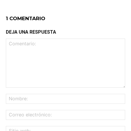
1 COMENTARIO
DEJA UNA RESPUESTA
Comentario:
No
Co
ele
Sit