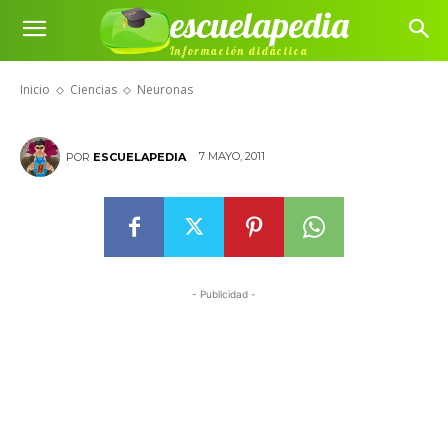
escuelapedia
Información didáctica
Neuronas
Inicio
Ciencias
Neuronas
7 MAYO, 2011
POR
ESCUELAPEDIA
- Publicidad -