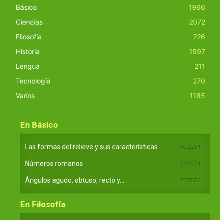
Básico
1966
Ciencias
2072
Filosofía
226
Historia
1597
Lengua
211
Tecnología
270
Varios
1185
En Básico
Las formas del relieve y sus características
402251
Números romanos
260221
Ángulos agudo, obtuso, recto y...
257660
En Filosofía