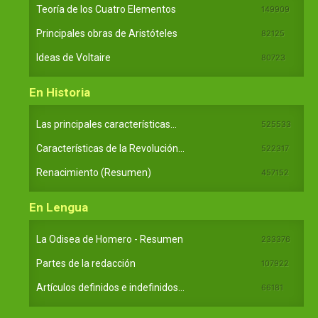
Teoría de los Cuatro Elementos
149909
Principales obras de Aristóteles
82125
Ideas de Voltaire
80723
En Historia
Las principales características...
525533
Características de la Revolución...
522317
Renacimiento (Resumen)
457152
En Lengua
La Odisea de Homero - Resumen
233376
Partes de la redacción
107922
Artículos definidos e indefinidos...
66181