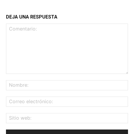
DEJA UNA RESPUESTA
Comentario:
No
Co
ele
Sit
we