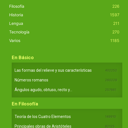
Filosofía
226
Historia
1597
Lengua
211
Tecnología
270
Varios
1185
En Básico
Las formas del relieve y sus características
402252
Números romanos
260229
Ángulos agudo, obtuso, recto y...
257661
En Filosofía
Teoría de los Cuatro Elementos
149910
Principales obras de Aristóteles
82125