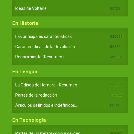
Ideas de Voltaire
80723
En Historia
Las principales características...
525533
Características de la Revolución...
522322
Renacimiento (Resumen)
457154
En Lengua
La Odisea de Homero - Resumen
233377
Partes de la redacción
107922
Artículos definidos e indefinidos...
66181
En Tecnología
Partes de un microscopio y calidad...
369767