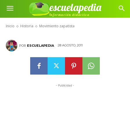
escuelapedia
Información didáctica
Movimiento zapatista
Inicio
Historia
Movimiento zapatista
28 AGOSTO, 2011
POR
ESCUELAPEDIA
- Publicidad -