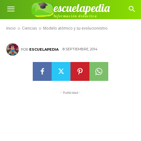
escuelapedia
Modelo atómico y su
Información didáctica
evolucionismo
Inicio
Ciencias
Modelo atómico y su evolucionismo
8 SEPTIEMBRE, 2014
POR
ESCUELAPEDIA
- Publicidad -