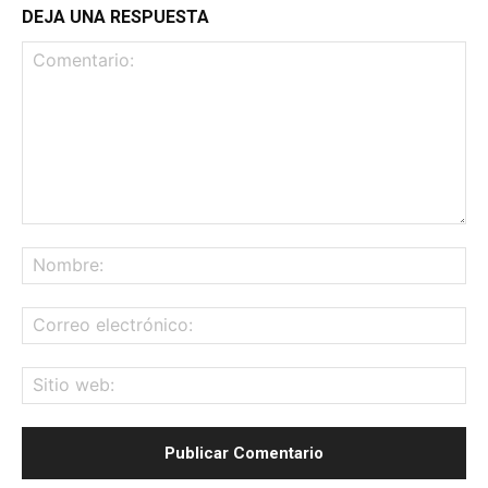
DEJA UNA RESPUESTA
Comentario:
No
Co
ele
Sit
we