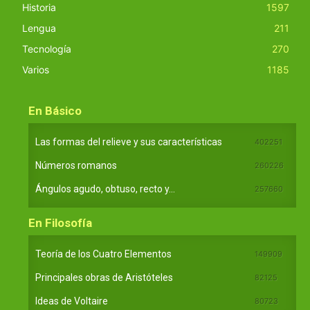
Historia
1597
Lengua
211
Tecnología
270
Varios
1185
En Básico
Las formas del relieve y sus características
402251
Números romanos
260226
Ángulos agudo, obtuso, recto y...
257660
En Filosofía
Teoría de los Cuatro Elementos
149909
Principales obras de Aristóteles
82125
Ideas de Voltaire
80723