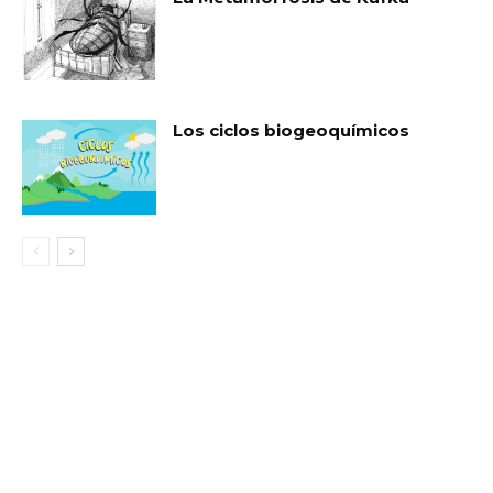
Los ciclos biogeoquímicos