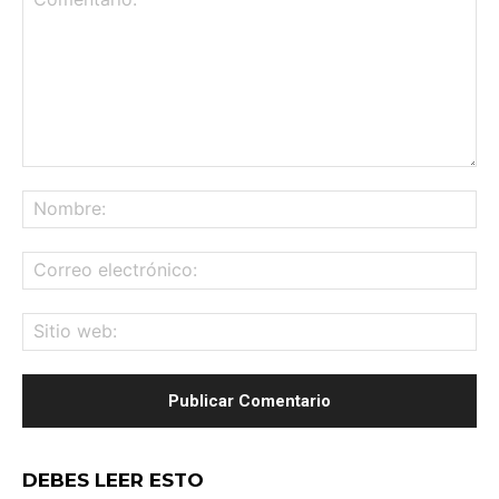
Comentario:
No
Co
ele
Sit
we
DEBES LEER ESTO