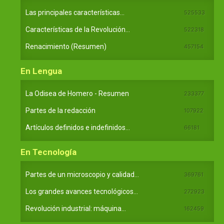
Las principales características...
525533
Características de la Revolución...
522318
Renacimiento (Resumen)
457154
En Lengua
La Odisea de Homero - Resumen
233377
Partes de la redacción
107922
Artículos definidos e indefinidos...
66181
En Tecnología
Partes de un microscopio y calidad...
369761
Los grandes avances tecnológicos...
272923
Revolución industrial: máquina...
162459