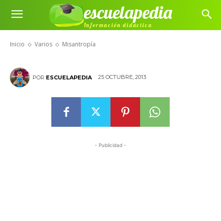
escuelapedia
Información didáctica
Misantropía
Inicio
Varios
Misantropía
25 OCTUBRE, 2013
POR
ESCUELAPEDIA
- Publicidad -