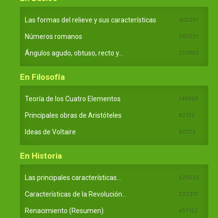
Las formas del relieve y sus características
402251
Números romanos
260221
Ángulos agudo, obtuso, recto y...
257660
En Filosofía
Teoría de los Cuatro Elementos
149909
Principales obras de Aristóteles
82125
Ideas de Voltaire
80723
En Historia
Las principales características...
525533
Características de la Revolución...
522317
Renacimiento (Resumen)
457152