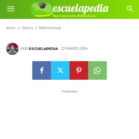
escuelapedia
Información didáctica
Metrosexual
Inicio
Varios
Metrosexual
21 MARZO, 2014
POR
ESCUELAPEDIA
- Publicidad -