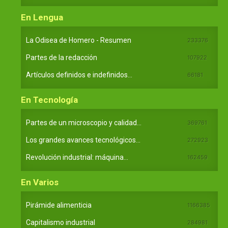
En Lengua
La Odisea de Homero - Resumen
233376
Partes de la redacción
107922
Artículos definidos e indefinidos...
66181
En Tecnología
Partes de un microscopio y calidad...
369761
Los grandes avances tecnológicos...
272923
Revolución industrial: máquina...
162459
En Varios
Pirámide alimenticia
1166385
Capitalismo industrial
284981