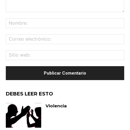
Comentario:
No
Co
ele
Sit
we
DEBES LEER ESTO
Violencia