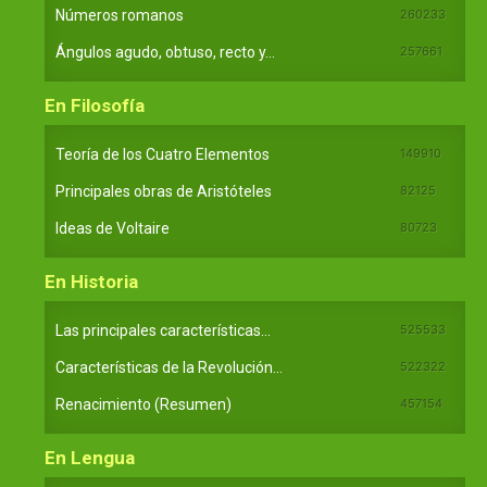
Números romanos
260233
Ángulos agudo, obtuso, recto y...
257661
En Filosofía
Teoría de los Cuatro Elementos
149910
Principales obras de Aristóteles
82125
Ideas de Voltaire
80723
En Historia
Las principales características...
525533
Características de la Revolución...
522322
Renacimiento (Resumen)
457154
En Lengua