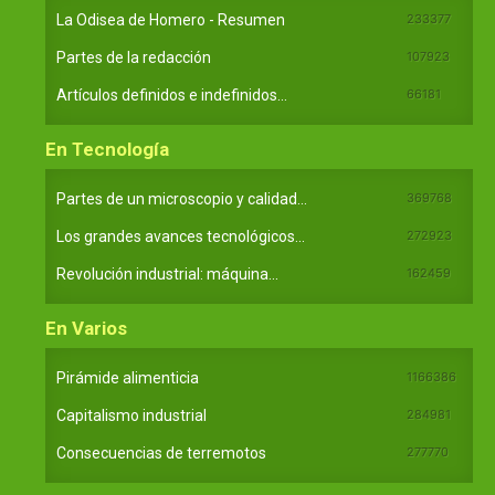
La Odisea de Homero - Resumen
233377
Partes de la redacción
107923
Artículos definidos e indefinidos...
66181
En Tecnología
Partes de un microscopio y calidad...
369768
Los grandes avances tecnológicos...
272923
Revolución industrial: máquina...
162459
En Varios
Pirámide alimenticia
1166386
Capitalismo industrial
284981
Consecuencias de terremotos
277770