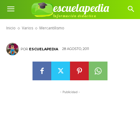
escuelapedia
Información didáctica
Mercantilismo
Inicio
Varios
Mercantilismo
28 AGOSTO, 2011
POR
ESCUELAPEDIA
- Publicidad -