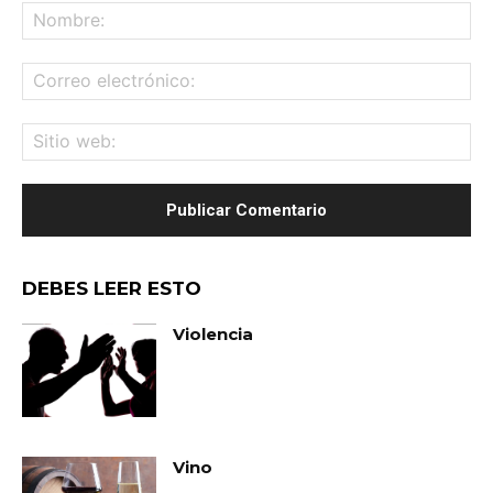
No
Co
ele
Sit
we
DEBES LEER ESTO
Violencia
Vino