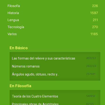
Filosofía
226
Historia
1597
Lengua
211
Tecnología
270
Varios
1185
En Básico
Las formas del relieve y sus características
402252
Números romanos
260233
Ángulos agudo, obtuso, recto y...
257661
En Filosofía
Teoría de los Cuatro Elementos
149910
Principales obras de Aristóteles
82125