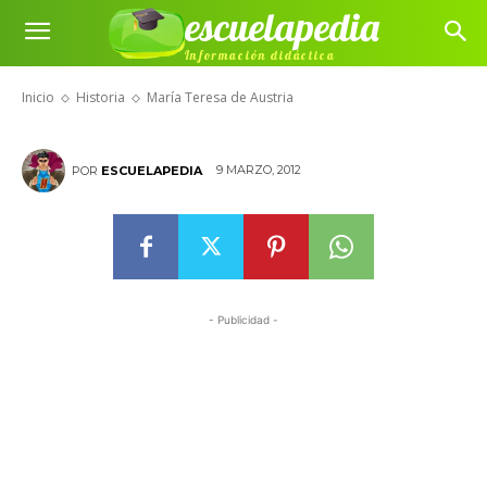
escuelapedia
Información didáctica
María Teresa de Austria
Inicio
Historia
María Teresa de Austria
9 MARZO, 2012
POR
ESCUELAPEDIA
- Publicidad -