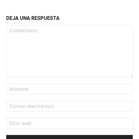
DEJA UNA RESPUESTA
Comentario:
No
Co
ele
Sit
we