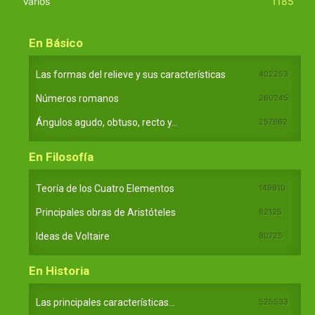
Varios
1185
En Básico
Las formas del relieve y sus características
402253
Números romanos
260245
Ángulos agudo, obtuso, recto y...
257662
En Filosofía
Teoría de los Cuatro Elementos
149910
Principales obras de Aristóteles
82125
Ideas de Voltaire
80725
En Historia
Las principales características...
525533