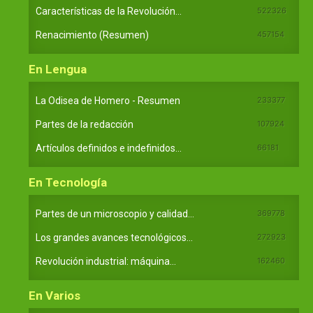
Características de la Revolución...
522326
Renacimiento (Resumen)
457154
En Lengua
La Odisea de Homero - Resumen
233377
Partes de la redacción
107924
Artículos definidos e indefinidos...
66181
En Tecnología
Partes de un microscopio y calidad...
369778
Los grandes avances tecnológicos...
272923
Revolución industrial: máquina...
162460
En Varios