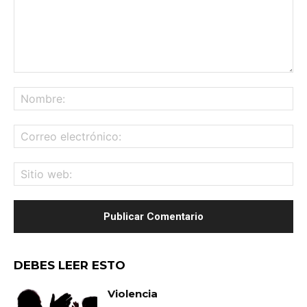
Comentario:
No
Co
ele
Sit
we
DEBES LEER ESTO
Violencia