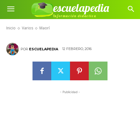
escuelapedia
Información didáctica
Maorí
Inicio
Varios
Maorí
12 FEBRERO, 2016
POR
ESCUELAPEDIA
- Publicidad -