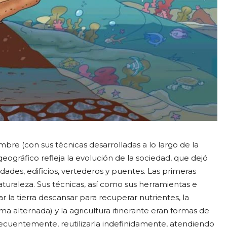
mbre (con sus técnicas desarrolladas a lo largo de la
geográfico refleja la evolución de la sociedad, que dejó
udades, edificios, vertederos y puentes. Las primeras
turaleza. Sus técnicas, así como sus herramientas e
ar la tierra descansar para recuperar nutrientes, la
ma alternada) y la agricultura itinerante eran formas de
secuentemente, reutilizarla indefinidamente, atendiendo