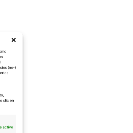
como
as
l
cios (no-)
ertas
to,
o clic en
e activo