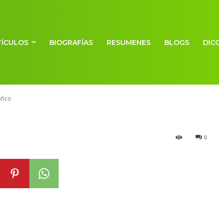
s de la organiza
TÍCULOS
BIOGRAFÍAS
RESUMENES
BLOGS
DIC
eográfico
fico
0