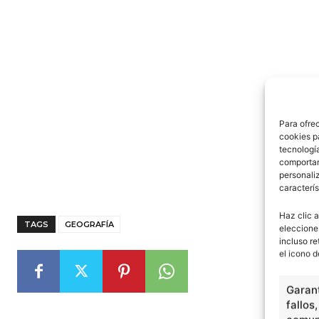
Para ofre
cookies p
tecnologí
comportam
personaliz
caracterís
Haz clic a
TAGS
GEOGRAFÍA
eleccione
incluso re
el icono d
Garant
fallos