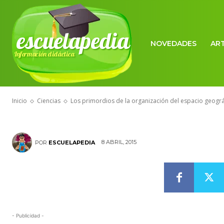
CIENCIAS
escuelapedia
Los primordio
NOVEDADES
AR
Información didáctica
del espacio g
Inicio
Ciencias
Los primordios de la organización del espacio geográ
8 ABRIL, 2015
POR
ESCUELAPEDIA
- Publicidad -