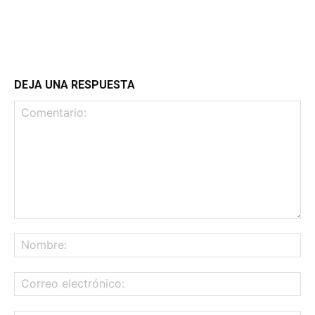
DEJA UNA RESPUESTA
Comentario:
No
Co
ele