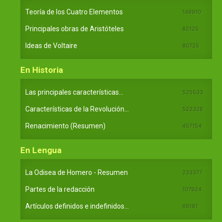
Teoría de los Cuatro Elementos
149910
Principales obras de Aristóteles
82125
Ideas de Voltaire
80725
En Historia
Las principales características...
525533
Características de la Revolución...
522326
Renacimiento (Resumen)
457154
En Lengua
La Odisea de Homero - Resumen
233377
Partes de la redacción
107924
Artículos definidos e indefinidos...
66181