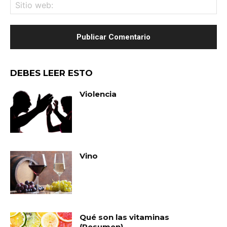
Sit
we
DEBES LEER ESTO
Violencia
Vino
Qué son las vitaminas
(Resumen)