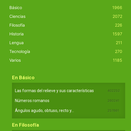
Básico
1966
Ciencias
2072
Filosofía
226
Historia
1597
Lengua
211
Tecnología
270
Varios
1185
En Básico
Las formas del relieve y sus características
402252
Números romanos
260241
Ángulos agudo, obtuso, recto y...
257661
En Filosofía