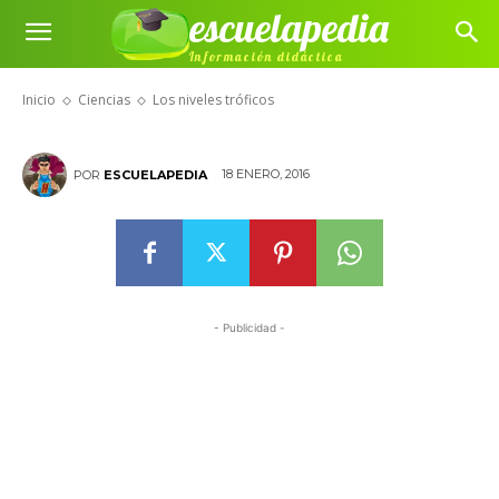
escuelapedia
Información didáctica
Los niveles tróficos
Inicio
Ciencias
Los niveles tróficos
18 ENERO, 2016
POR
ESCUELAPEDIA
- Publicidad -