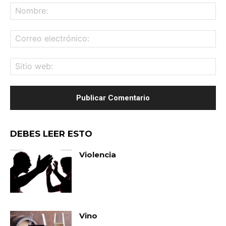
No
Co
ele
Sit
we
DEBES LEER ESTO
Violencia
Vino