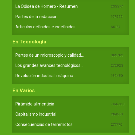
La Odisea de Homero - Resumen
233377
Partes de la redacción
107922
Artículos definidos e indefinidos...
66181
En Tecnología
Partes de un microscopio y calidad...
369762
Los grandes avances tecnológicos...
272923
Revolución industrial: máquina...
162459
En Varios
Pirámide alimenticia
1166386
Capitalismo industrial
284981
Consecuencias de terremotos
277770