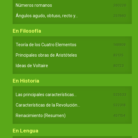
Números romanos
260226
Ángulos agudo, obtuso, recto y...
257660
En Filosofía
Teoría de los Cuatro Elementos
149909
Principales obras de Aristóteles
82125
Ideas de Voltaire
80723
En Historia
Las principales características...
525533
Características de la Revolución...
522318
Renacimiento (Resumen)
457154
En Lengua