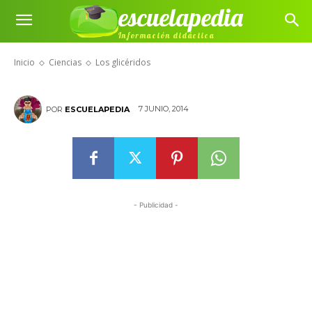
escuelapedia
Información didáctica
Los glicéridos
Inicio
Ciencias
Los glicéridos
7 JUNIO, 2014
POR
ESCUELAPEDIA
- Publicidad -