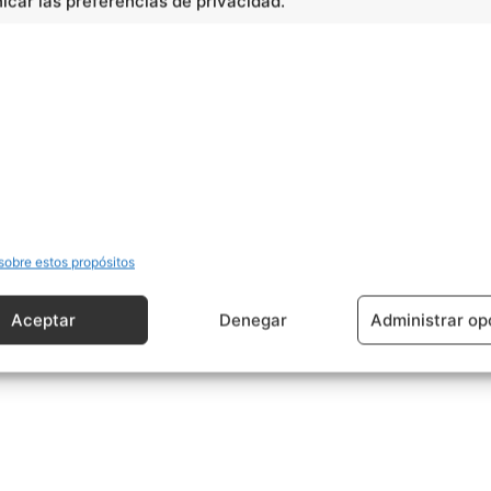
car las preferencias de privacidad.
s comerciantes
cidad -
sobre estos propósitos
Aceptar
Denegar
Administrar op