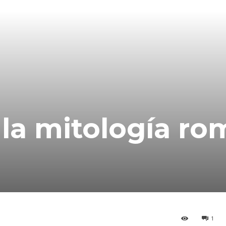
 la mitología r
1