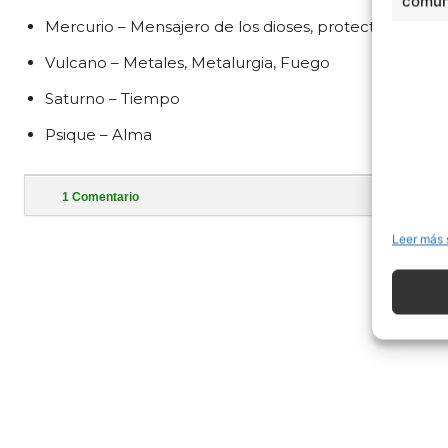
comuni
Mercurio – Mensajero de los dioses, protector de lo
Vulcano – Metales, Metalurgia, Fuego
Saturno – Tiempo
Psique – Alma
1
Comentario
- Publi
Leer más 