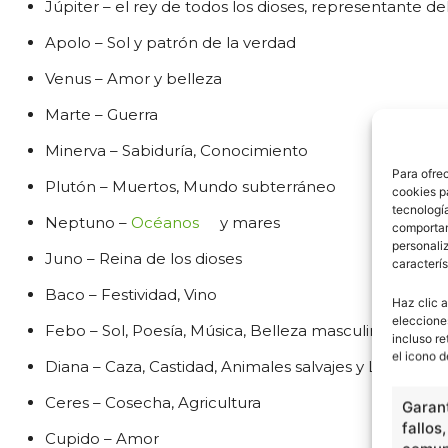
Júpiter – el rey de todos los dioses, representante del
Apolo – Sol y patrón de la verdad
Venus – Amor y belleza
Marte – Guerra
Minerva – Sabiduría, Conocimiento
Para ofre
Plutón – Muertos, Mundo subterráneo
cookies p
tecnologí
Neptuno –
Océanos
y mares
comportam
personaliz
Juno – Reina de los dioses
caracterís
Baco – Festividad, Vino
Haz clic a
eleccione
Febo – Sol, Poesía, Música, Belleza masculina
incluso re
el icono d
Diana – Caza, Castidad, Animales salvajes y Luz
Ceres – Cosecha, Agricultura
Garant
fallos
Cupido – Amor