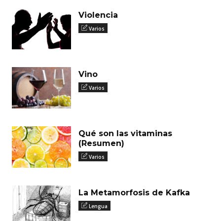
Violencia
Varios
Vino
Varios
Qué son las vitaminas
(Resumen)
Varios
La Metamorfosis de Kafka
Lengua