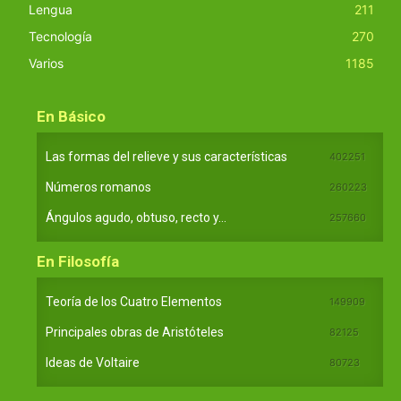
Lengua
211
Tecnología
270
Varios
1185
En Básico
Las formas del relieve y sus características
402251
Números romanos
260223
Ángulos agudo, obtuso, recto y...
257660
En Filosofía
Teoría de los Cuatro Elementos
149909
Principales obras de Aristóteles
82125
Ideas de Voltaire
80723