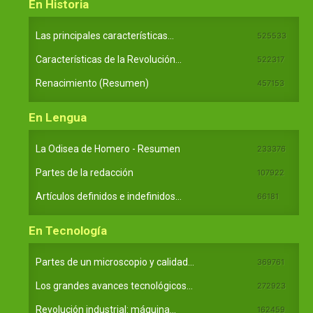
En Historia
Las principales características...
525533
Características de la Revolución...
522317
Renacimiento (Resumen)
457153
En Lengua
La Odisea de Homero - Resumen
233376
Partes de la redacción
107922
Artículos definidos e indefinidos...
66181
En Tecnología
Partes de un microscopio y calidad...
369761
Los grandes avances tecnológicos...
272923
Revolución industrial: máquina...
162459