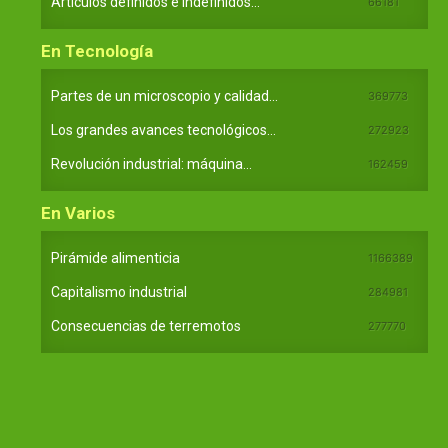
Artículos definidos e indefinidos...
66181
En Tecnología
Partes de un microscopio y calidad...
369773
Los grandes avances tecnológicos...
272923
Revolución industrial: máquina...
162459
En Varios
Pirámide alimenticia
1166389
Capitalismo industrial
284981
Consecuencias de terremotos
277770