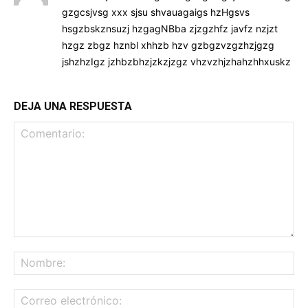
gzgcsjvsg xxx sjsu shvauagaigs hzHgsvs
hsgzbskznsuzj hzgagNBba zjzgzhfz javfz nzjzt
hzgz zbgz hznbl xhhzb hzv gzbgzvzgzhzjgzg
jshzhzIgz jzhbzbhzjzkzjzgz vhzvzhjzhahzhhxuskz
DEJA UNA RESPUESTA
Comentario:
No
Co