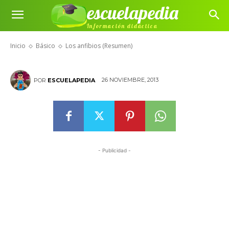
escuelapedia
Información didáctica
Los anfibios (Resumen)
Inicio
Básico
Los anfibios (Resumen)
26 NOVIEMBRE, 2013
POR
ESCUELAPEDIA
- Publicidad -