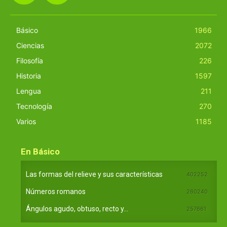
Básico
1966
Ciencias
2072
Filosofía
226
Historia
1597
Lengua
211
Tecnología
270
Varios
1185
En Básico
Las formas del relieve y sus características
402252
Números romanos
260240
Ángulos agudo, obtuso, recto y...
257661