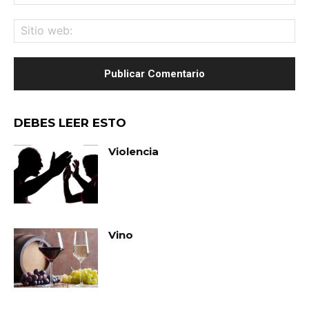
ele
Sit
we
DEBES LEER ESTO
Violencia
Vino