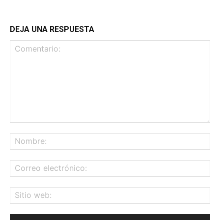
DEJA UNA RESPUESTA
Comentario:
No
Co
ele
Sit
we