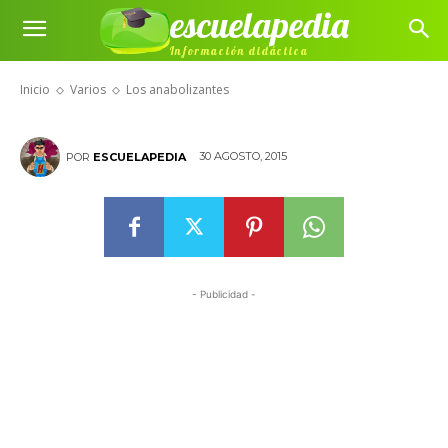
escuelapedia
Información didáctica
Los anabolizantes
Inicio
Varios
Los anabolizantes
30 AGOSTO, 2015
POR
ESCUELAPEDIA
- Publicidad -