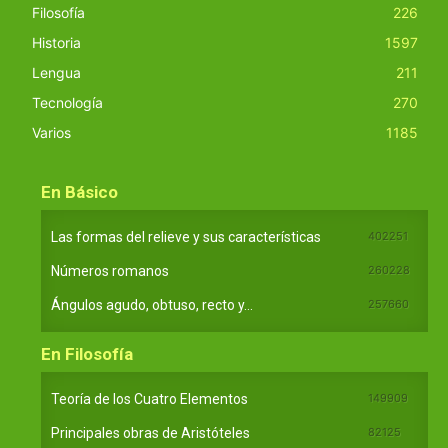
Filosofía
226
Historia
1597
Lengua
211
Tecnología
270
Varios
1185
En Básico
Las formas del relieve y sus características
402251
Números romanos
260228
Ángulos agudo, obtuso, recto y...
257660
En Filosofía
Teoría de los Cuatro Elementos
149909
Principales obras de Aristóteles
82125