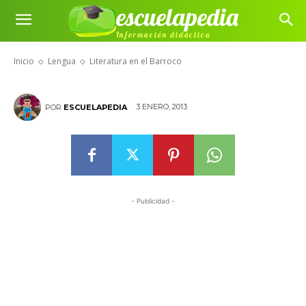
escuelapedia
Información didáctica
Literatura en el Barroco
Inicio
Lengua
Literatura en el Barroco
3 ENERO, 2013
POR
ESCUELAPEDIA
- Publicidad -