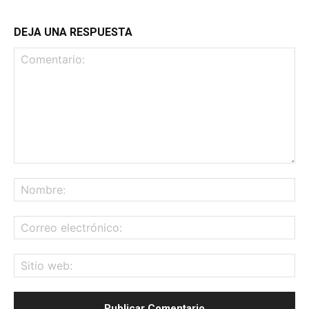
DEJA UNA RESPUESTA
Comentario:
No
Co
ele
Sit
we