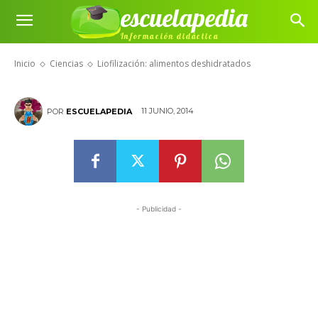
escuelapedia
Liofilización: alimentos
Información didáctica
deshidratados
Inicio
Ciencias
Liofilización: alimentos deshidratados
11 JUNIO, 2014
POR
ESCUELAPEDIA
- Publicidad -