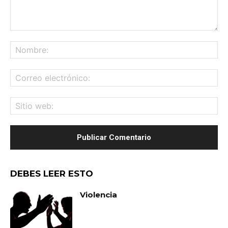
Comentario:
No
Co
ele
Sit
we
DEBES LEER ESTO
Violencia