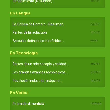
Renacimiento (Resumen)
457154
En Lengua
La Odisea de Homero - Resumen
233377
Partes de la redacción
107922
Artículos definidos e indefinidos...
66181
En Tecnología
Partes de un microscopio y calidad...
369761
Los grandes avances tecnológicos...
272923
Revolución industrial: máquina...
162459
En Varios
Pirámide alimenticia
1166386