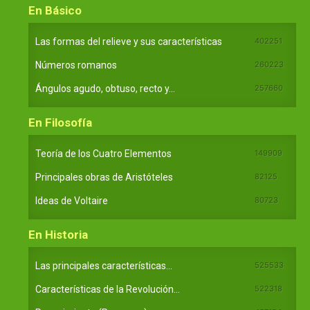
En Básico
Las formas del relieve y sus características
402251
Números romanos
260223
Ángulos agudo, obtuso, recto y...
257660
En Filosofía
Teoría de los Cuatro Elementos
149909
Principales obras de Aristóteles
82125
Ideas de Voltaire
80723
En Historia
Las principales características...
525533
Características de la Revolución...
522318