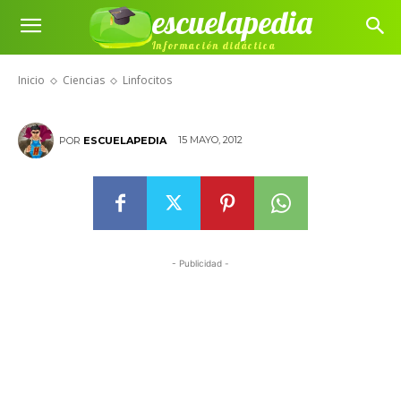
escuelapedia
Información didáctica
Linfocitos
Inicio
Ciencias
Linfocitos
15 MAYO, 2012
POR
ESCUELAPEDIA
- Publicidad -