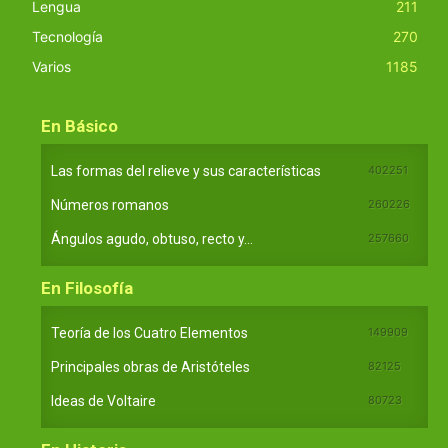
Lengua
211
Tecnología
270
Varios
1185
En Básico
Las formas del relieve y sus características
402251
Números romanos
260226
Ángulos agudo, obtuso, recto y...
257660
En Filosofía
Teoría de los Cuatro Elementos
149909
Principales obras de Aristóteles
82125
Ideas de Voltaire
80723