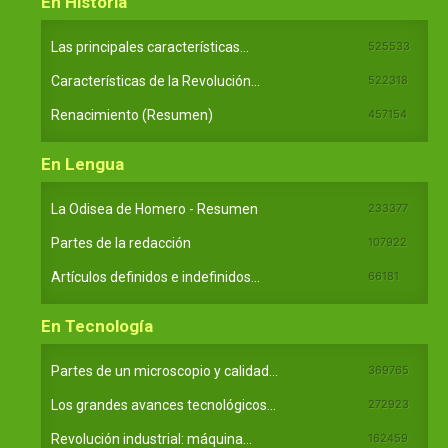
En Historia
Las principales características...
525533
Características de la Revolución...
522318
Renacimiento (Resumen)
457154
En Lengua
La Odisea de Homero - Resumen
233377
Partes de la redacción
107922
Artículos definidos e indefinidos...
66181
En Tecnología
Partes de un microscopio y calidad...
369765
Los grandes avances tecnológicos...
272923
Revolución industrial: máquina...
162459