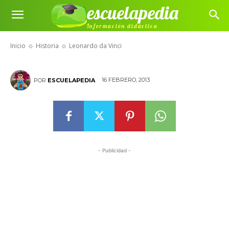
escuelapedia
Información didáctica
Leonardo da Vinci
Inicio
Historia
Leonardo da Vinci
16 FEBRERO, 2013
POR
ESCUELAPEDIA
- Publicidad -