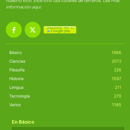
nuestro sitio. Este sitio usa cookies de terceros. Lea más
información
aquí
.
Básico
1966
Ciencias
2072
Filosofía
226
Historia
1597
Lengua
211
Tecnología
270
Varios
1185
En Básico