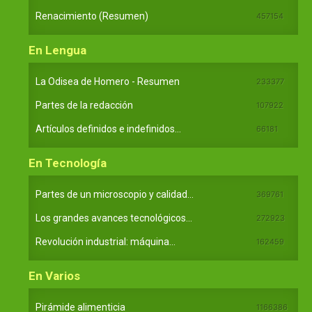
Renacimiento (Resumen)
457154
En Lengua
La Odisea de Homero - Resumen
233377
Partes de la redacción
107922
Artículos definidos e indefinidos...
66181
En Tecnología
Partes de un microscopio y calidad...
369761
Los grandes avances tecnológicos...
272923
Revolución industrial: máquina...
162459
En Varios
Pirámide alimenticia
1166386