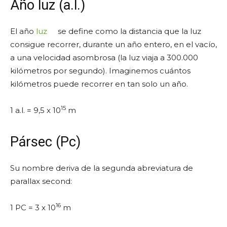
Año luz (a.l.)
El año
luz
se define como la distancia que la luz
consigue recorrer, durante un año entero, en el vacío,
a una velocidad asombrosa (la luz viaja a 300.000
kilómetros por segundo). Imaginemos cuántos
kilómetros puede recorrer en tan solo un año.
15
1 a.l. = 9,5 x 10
m
Pársec (Pc)
Su nombre deriva de la segunda abreviatura de
parallax second:
16
1 PC = 3 x 10
m