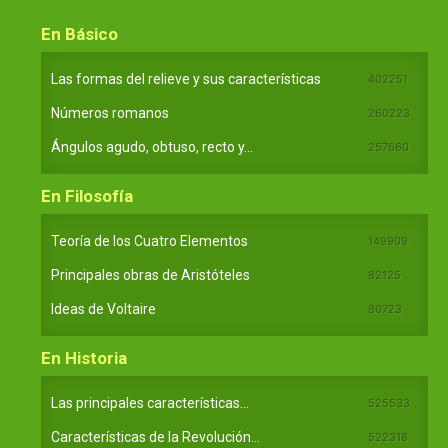
En Básico
Las formas del relieve y sus características
402251
Números romanos
260223
Ángulos agudo, obtuso, recto y...
257660
En Filosofía
Teoría de los Cuatro Elementos
149909
Principales obras de Aristóteles
82125
Ideas de Voltaire
80723
En Historia
Las principales características...
525533
Características de la Revolución...
522318