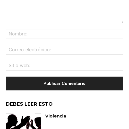
Comentario:
No
Co
ele
Sit
we
DEBES LEER ESTO
Violencia