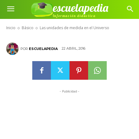
escuelapedia
Las unidades de medida en el
Información didáctica
Universo
Inicio
Básico
Las unidades de medida en el Universo
22 ABRIL, 2016
POR
ESCUELAPEDIA
- Publicidad -