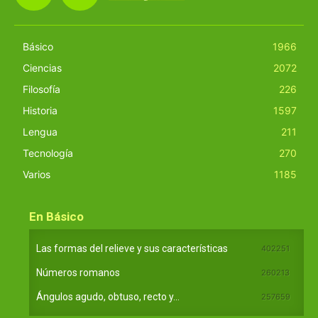
Básico
1966
Ciencias
2072
Filosofía
226
Historia
1597
Lengua
211
Tecnología
270
Varios
1185
En Básico
Las formas del relieve y sus características
402251
Números romanos
260213
Ángulos agudo, obtuso, recto y...
257659