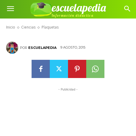
escuelapedia
Información didáctica
Plaquetas
Inicio
Ciencias
Plaquetas
9 AGOSTO, 2015
POR
ESCUELAPEDIA
- Publicidad -