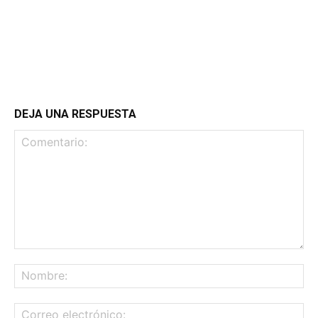
DEJA UNA RESPUESTA
Comentario:
No
Co