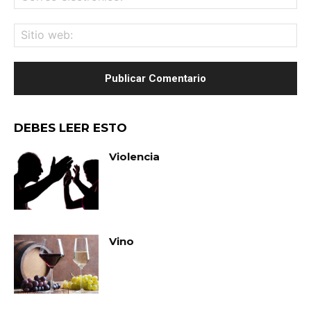
ele
Sit
we
DEBES LEER ESTO
Violencia
Vino