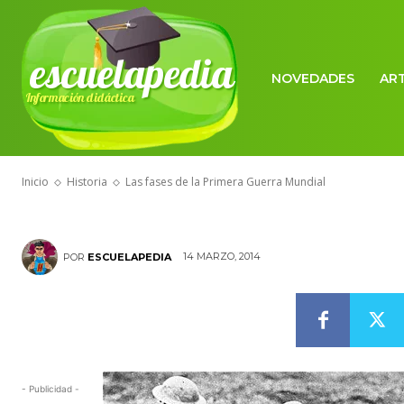
HISTORIA
escuelapedia
Las fases de 
NOVEDADES
AR
Información didáctica
Mundial
Inicio
Historia
Las fases de la Primera Guerra Mundial
14 MARZO, 2014
POR
ESCUELAPEDIA
- Publicidad -