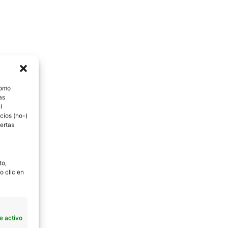
como
as
l
cios (no-)
ertas
to,
o clic en
e activo