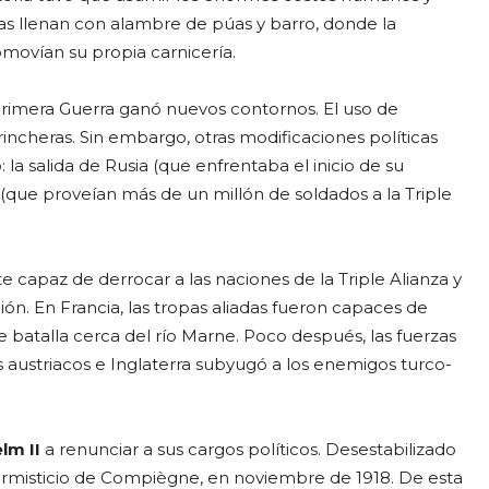
ras llenan con alambre de púas y barro, donde la
omovían su propia carnicería.
 Primera Guerra ganó nuevos contornos. El uso de
trincheras. Sin embargo, otras modificaciones políticas
 la salida de Rusia (que enfrentaba el inicio de su
s (que proveían más de un millón de soldados a la Triple
te capaz de derrocar a las naciones de la Triple Alianza y
ón. En Francia, las tropas aliadas fueron capaces de
 batalla cerca del río Marne. Poco después, las fuerzas
os austriacos e Inglaterra subyugó a los enemigos turco-
lm II
a renunciar a sus cargos políticos. Desestabilizado
 armisticio de Compiègne, en noviembre de 1918. De esta