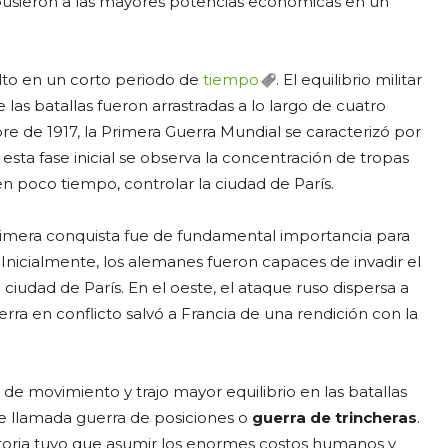
usieron a las mayores potencias económicas en un
uelto en un corto periodo de
tiempo
. El equilibrio militar
 las batallas fueron arrastradas a lo largo de cuatro
e de 1917, la Primera Guerra Mundial se caracterizó por
n esta fase inicial se observa la concentración de tropas
n poco tiempo, controlar la ciudad de París.
a primera conquista fue de fundamental importancia para
. Inicialmente, los alemanes fueron capaces de invadir el
a ciudad de París. En el oeste, el ataque ruso dispersa a
rra en conflicto salvó a Francia de una rendición con la
a de movimiento y trajo mayor equilibrio en las batallas
se llamada guerra de posiciones o
guerra de trincheras
.
ictoria tuvo que asumir los enormes costos humanos y