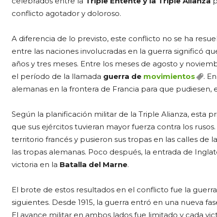
celebrados entre la
Triple Entente y la Triple Alianza
p
conflicto agotador y doloroso.
A diferencia de lo previsto, este conflicto no se ha res
entre las naciones involucradas en la guerra significó que
años y tres meses. Entre los meses de agosto y noviembr
el período de la llamada
guerra de
movimientos
. E
alemanas en la frontera de Francia para que pudiesen, e
Según la planificación militar de la Triple Alianza, est
que sus ejércitos tuvieran mayor fuerza contra los rusos
territorio francés y pusieron sus tropas en las calles de l
las tropas alemanas. Poco después, la entrada de Inglate
victoria en la
Batalla del Marne
.
El brote de estos resultados en el conflicto fue la guerr
siguientes. Desde 1915, la guerra entró en una nueva fa
El avance militar en ambos lados fue limitado y cada v