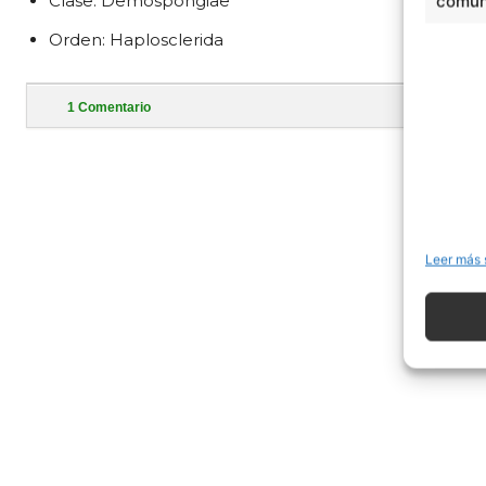
Clase: Demospongiae
comuni
Orden: Haplosclerida
1
Comentario
- Publi
Leer más 