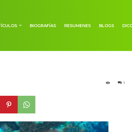
TÍCULOS
BIOGRAFÍAS
RESUMENES
BLOGS
DIC
 poríferos (Pori
1