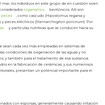
l mar, los individuos en este grupo de en cuestión viven
 considerados
organismos
bentónicos. Allí son
s
peces
, como cascudo (Hipostomus regania y
) y peces eléctricos (Sternarchogiton porcinum). Por
gas
y partículas nutritivas que se conducen hacia su
ulce sean cada vez más empleadas en sistemas de
las condiciones de oxigenación de las aguas y no
; y también para el tratamiento de esa sustancia.
ados en la fabricación de cerámicas; y sus numerosos
ivirales, presentan un potencial importante para el
onados con esponjas, generalmente causando irritación