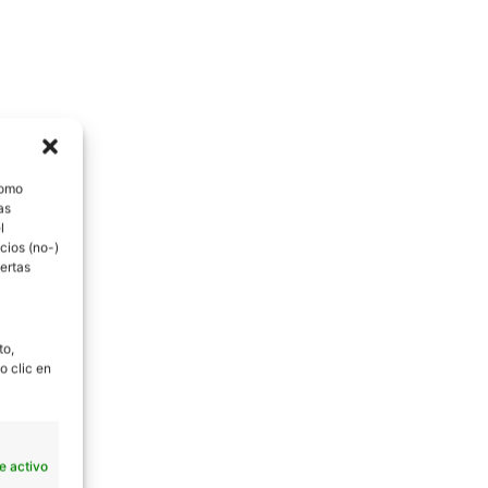
como
as
l
cios (no-)
ertas
to,
o clic en
e activo