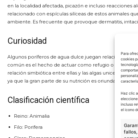
en la localidad afectada, picazón e incluso reacciones al
relacionado con espículas silíceas de estos animales q
ambiente. Es frecuente que provoque dermatitis, irritac
Curiosidad
Para ofre
Algunos poríferos de agua dulce juegan relaciones ecol
cookies p
común es el hecho de actuar como refugio o abrigo para
tecnologí
comportam
relación simbiótica entre ellas y las algas unicelulares. 
personaliz
ya que la gran parte de su nutrición es oriunda de las act
caracterís
Haz clic a
Clasificación científica
eleccione
incluso re
el icono d
Reino: Animalia
Garant
Filo: Porifera
fallos