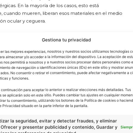
érgicas. En la mayoría de los casos, esto está
ue, cuando mueren, liberan esos materiales en el medio
ión ocular y ceguera.
Gestiona tu privacidad
cer las mejores experiencias, nosotros y nuestros socios utilizamos tecnologías 
ógicas positivas con otros organismos. Un ejemplo
ara almacenar y/o acceder a la información del dispositivo. La aceptación de est
 diferentes tipos de animales. Otro factor envuelve la
as nos permitirá a nosotros y a nuestros socios procesar datos personales como e
iento de navegación o identificaciones únicas (IDs) en este sitio y mostrar anun
En este caso, tales esponjas son consideradas fototróficas,
ados. No consentir o retirar el consentimiento, puede afectar negativamente a ci
ividades fotosintéticas de las algas simbiontes.
ticas y funciones.
 continuación para aceptar lo anterior o realizar elecciones más detalladas. Tus
s se aplicarán solo en este sitio. Puedes cambiar tus ajustes en cualquier momen
tirar tu consentimiento, utilizando los botones de la Política de cookies o haciend
e Privacidad situado en la parte inferior de la pantalla.
izar la seguridad, evitar y detectar fraudes, y eliminar
, Ofrecer y presentar publicidad y contenido, Guardar y
Siempr