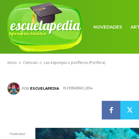
escuelapedia
NOVEDADES
AR
Información didáctica
CIENCIAS
Las esponjas o
Inicio
Ciencias
Las esponjas o poríferos (Porifera)
15 FEBRERO, 2014
POR
ESCUELAPEDIA
- Publicidad -