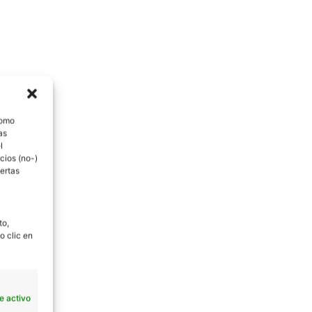
como
as
l
cios (no-)
ertas
to,
o clic en
e activo