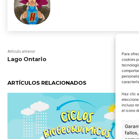
Artículo anterior
Para ofre
Lago Ontario
cookies p
tecnologí
comportam
personaliz
caracterís
ARTÍCULOS RELACIONADOS
Haz clic a
eleccione
incluso re
el icono d
Garant
fallos