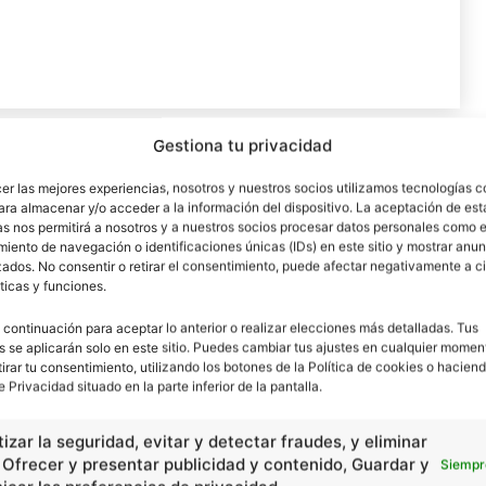
Gestiona tu privacidad
Artículo siguiente
cer las mejores experiencias, nosotros y nuestros socios utilizamos tecnologías 
Mar de Aral
ara almacenar y/o acceder a la información del dispositivo. La aceptación de est
as nos permitirá a nosotros y a nuestros socios procesar datos personales como e
iento de navegación o identificaciones únicas (IDs) en este sitio y mostrar anun
ados. No consentir o retirar el consentimiento, puede afectar negativamente a ci
ticas y funciones.
 continuación para aceptar lo anterior o realizar elecciones más detalladas. Tus
s se aplicarán solo en este sitio. Puedes cambiar tus ajustes en cualquier momen
tirar tu consentimiento, utilizando los botones de la Política de cookies o haciend
e Privacidad situado en la parte inferior de la pantalla.
izar la seguridad, evitar y detectar fraudes, y eliminar
, Ofrecer y presentar publicidad y contenido, Guardar y
Siempr