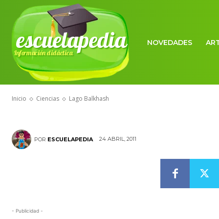
escuelapedia
NOVEDADES
AR
Información didáctica
CIENCIAS
Lago Balkhas
Inicio
Ciencias
Lago Balkhash
24 ABRIL, 2011
POR
ESCUELAPEDIA
- Publicidad -