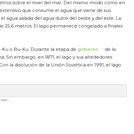
 metros sobre el nivel del mar. Del mismo modo como en
so extensivo que consume el agua que viene de sus
 el agua salada del agua dulce del oeste y del este. La
de 25,6 metros. El lago permanece congelado a finales
 Pu-Ku o Bu-Ku. Durante la etapa de
gobierno
de la
ina. Sin embargo, en 1871, el lago y sus alrededores
on la disolución de la Unión Soviética en 1991, el lago
cidad -