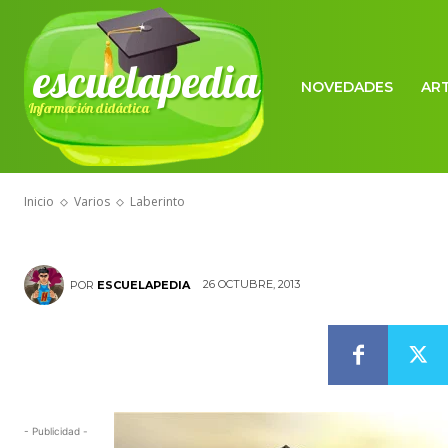
escuelapedia
NOVEDADES
AR
Información didáctica
VARIOS
Laberinto
Inicio
Varios
Laberinto
26 OCTUBRE, 2013
POR
ESCUELAPEDIA
- Publicidad -