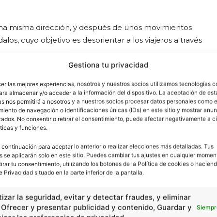
una misma dirección, y después de unos movimientos
dalos, cuyo objetivo es desorientar a los viajeros a través
Gestiona tu privacidad
otación de iniciación, ya que el adepto debe ir por
cer las mejores experiencias, nosotros y nuestros socios utilizamos tecnologías 
nvisible espiritual, que es la conversión de la
luz
y las
ara almacenar y/o acceder a la información del dispositivo. La aceptación de est
as nos permitirá a nosotros y a nuestros socios procesar datos personales como e
. Es cuando se enfrentan con la verdad que buscan.
iento de navegación o identificaciones únicas (IDs) en este sitio y mostrar anun
ados. No consentir o retirar el consentimiento, puede afectar negativamente a ci
ticas y funciones.
 continuación para aceptar lo anterior o realizar elecciones más detalladas. Tus
cidad -
s se aplicarán solo en este sitio. Puedes cambiar tus ajustes en cualquier momen
tirar tu consentimiento, utilizando los botones de la Política de cookies o haciend
e Privacidad situado en la parte inferior de la pantalla.
izar la seguridad, evitar y detectar fraudes, y eliminar
, Ofrecer y presentar publicidad y contenido, Guardar y
Siempr