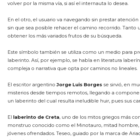
volver por la misma vía, si así el internauta lo desea.
En el otro, el usuario va navegando sin prestar atención a
sin que sea posible rehacer el camino recorrido. Tanto 
obtener los más variados frutos de su búsqueda.
Este símbolo también se utiliza como un medio para pr
laberinto. Así, por ejemplo, se habla en literatura labe
compleja o narrativa que opta por caminos no lineales.
El escritor argentino
Jorge Luis Borges
se sirvió, en m
misterios desde tiempos remotos, llegando a componer u
un laberinto del cual resulta ineludible huir, pues sus c
El
laberinto de Creta
, uno de los mitos griegos más co
monstruo conocido como el Minotauro, mitad hombre, 
jóvenes ofrendados. Teseo, guiado por la marca de Ariad