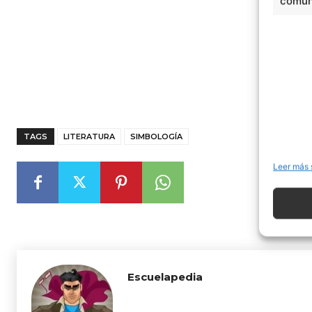
comuni
TAGS
LITERATURA
SIMBOLOGÍA
Leer más 
Escuelapedia