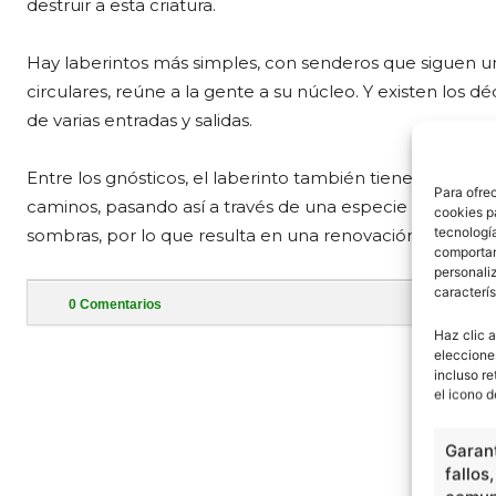
destruir a esta criatura.
Hay laberintos más simples, con senderos que siguen 
circulares, reúne a la gente a su núcleo. Y existen los dé
de varias entradas y salidas.
Entre los gnósticos, el laberinto también tiene una conn
Para ofre
caminos, pasando así a través de una especie de núcleo i
cookies p
tecnologí
sombras, por lo que resulta en una renovación personal
comportam
personaliz
caracterís
0
Comentarios
Haz clic a
- Publi
eleccione
incluso re
el icono d
Garant
fallos