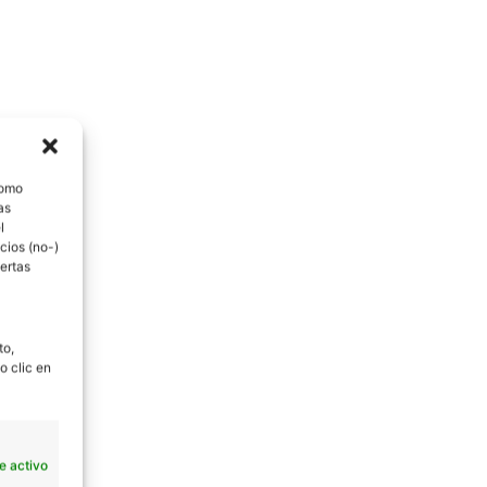
como
as
l
cios (no-)
ertas
to,
o clic en
e activo