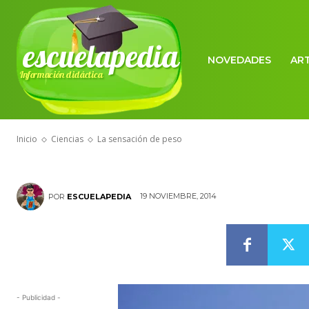
escuelapedia
NOVEDADES
AR
Información didáctica
CIENCIAS
La sensación 
Inicio
Ciencias
La sensación de peso
19 NOVIEMBRE, 2014
POR
ESCUELAPEDIA
- Publicidad -