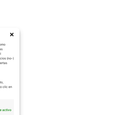
como
as
l
cios (no-)
ertas
to,
o clic en
e activo