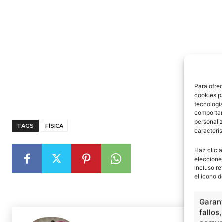
Para ofre
cookies p
tecnologí
comportam
personaliz
TAGS
FÍSICA
caracterís
Haz clic a
eleccione
incluso re
el icono d
Garant
fallos