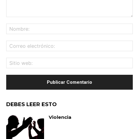
Comentario:
No
Co
ele
Sit
we
DEBES LEER ESTO
Violencia