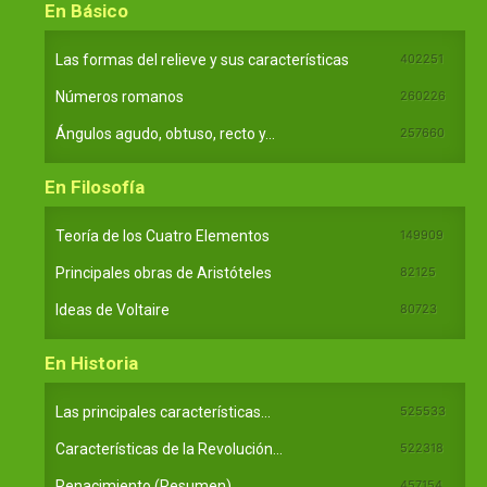
En Básico
Las formas del relieve y sus características
402251
Números romanos
260226
Ángulos agudo, obtuso, recto y...
257660
En Filosofía
Teoría de los Cuatro Elementos
149909
Principales obras de Aristóteles
82125
Ideas de Voltaire
80723
En Historia
Las principales características...
525533
Características de la Revolución...
522318
Renacimiento (Resumen)
457154