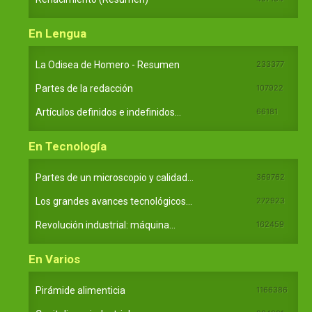
En Lengua
La Odisea de Homero - Resumen
233377
Partes de la redacción
107922
Artículos definidos e indefinidos...
66181
En Tecnología
Partes de un microscopio y calidad...
369762
Los grandes avances tecnológicos...
272923
Revolución industrial: máquina...
162459
En Varios
Pirámide alimenticia
1166386