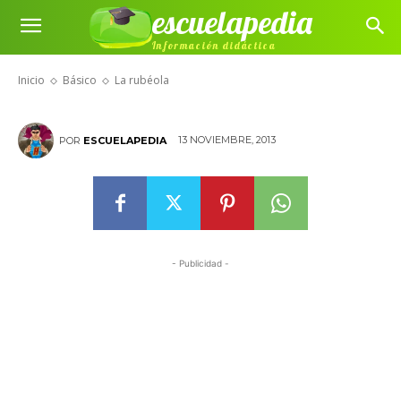
escuelapedia
Información didáctica
La rubéola
Inicio
Básico
La rubéola
13 NOVIEMBRE, 2013
POR
ESCUELAPEDIA
- Publicidad -