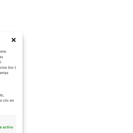
como
as
l
cios (no-)
ertas
to,
o clic en
e activo