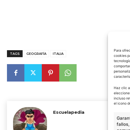
Para ofre
TAGS
GEOGRAFÍA
ITALIA
cookies p
tecnologí
comportam
personaliz
caracterís
Haz clic a
eleccione
incluso re
el icono d
Escuelapedia
Garant
fallos