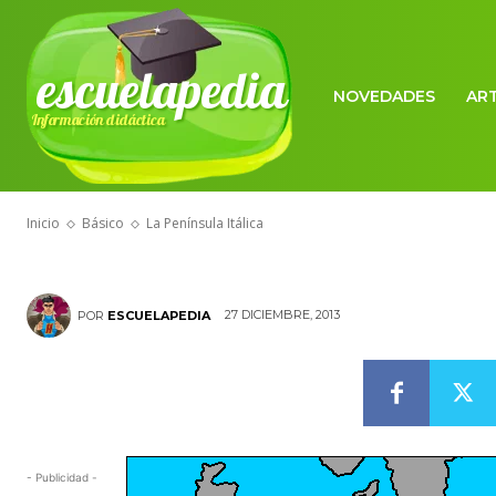
escuelapedia
NOVEDADES
AR
Información didáctica
BÁSICO
La Península I
Inicio
Básico
La Península Itálica
27 DICIEMBRE, 2013
POR
ESCUELAPEDIA
- Publicidad -