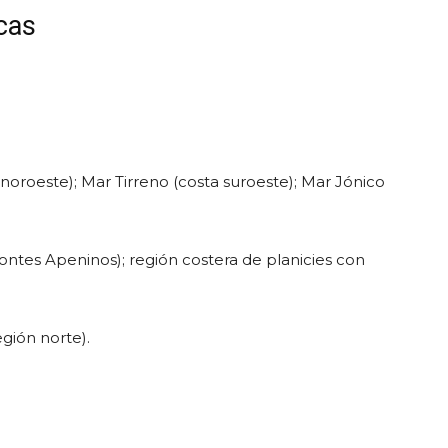
icas
oroeste); Mar Tirreno (costa suroeste); Mar Jónico
ontes Apeninos); región costera de planicies con
gión norte).