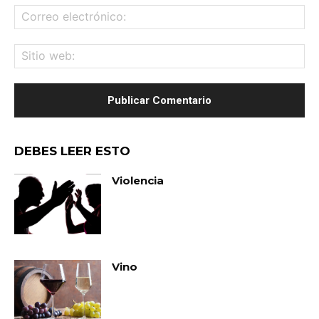
Co
ele
Sit
we
DEBES LEER ESTO
Violencia
Vino