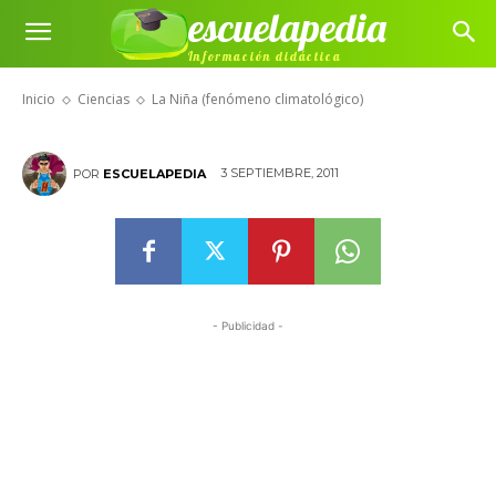
escuelapedia
La Niña (fenómeno
Información didáctica
climatológico)
Inicio
Ciencias
La Niña (fenómeno climatológico)
3 SEPTIEMBRE, 2011
POR
ESCUELAPEDIA
- Publicidad -