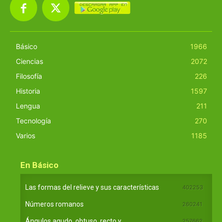
Básico
1966
Ciencias
2072
Filosofía
226
Historia
1597
Lengua
211
Tecnología
270
Varios
1185
En Básico
Las formas del relieve y sus características
402253
Números romanos
260241
Ángulos agudo, obtuso, recto y...
257662