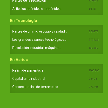
Partes de la redacción
107924
Artículos definidos e indefinidos...
66181
En Tecnología
Partes de un microscopio y calidad...
369773
Los grandes avances tecnológicos...
272923
Revolución industrial: máquina...
162460
En Varios
Pirámide alimenticia
1166390
Capitalismo industrial
284981
Consecuencias de terremotos
277770